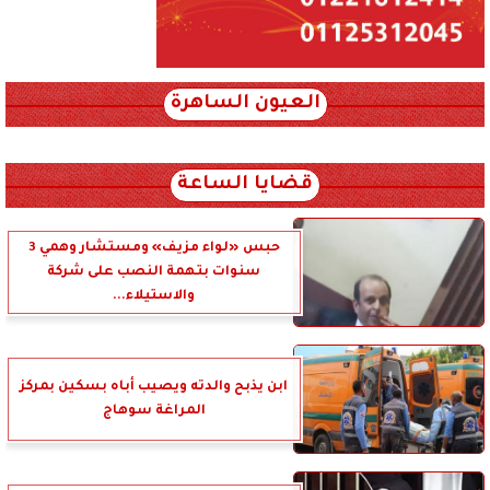
العيون الساهرة
xml_json/rss/~12.xml x0n not found
قضايا الساعة
حبس «لواء مزيف» ومستشار وهمي 3
سنوات بتهمة النصب على شركة
والاستيلاء...
ابن يذبح والدته ويصيب أباه بسكين بمركز
المراغة سوهاج