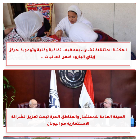
المكتبة المتنقلة تشارك بفعاليات ثقافية وفنية وتوعوية بمركز
إيتاي البارود ضمن فعاليات...
الهيئة العامة للاستثمار والمناطق الحرة تبحث تعزيز الشراكة
الاستثمارية مع اليونان