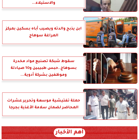
والاستيلاء...
ابن يذبح والدته ويصيب أباه بسكين بمركز
المراغة سوهاج
سقوط شبكة تصنيع مواد مخدرة
بسوهاج..حبس طبيبين و10 صيادلة
وموظفين بشركة أدوية...
حملة تفتيشية موسعة وتحرير عشرات
المحاضر لضمان سلامة الأغذية بجرجا
أهم الأخبار