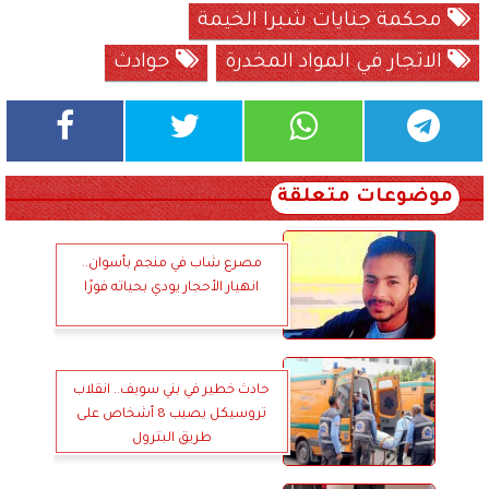
محكمة جنايات شبرا الخيمة
الاتجار في المواد المخدرة
حوادث
موضوعات متعلقة
مصرع شاب في منجم بأسوان..
انهيار الأحجار يودي بحياته فورًا
حادث خطير في بني سويف.. انقلاب
تروسيكل يصيب 8 أشخاص على
طريق البترول