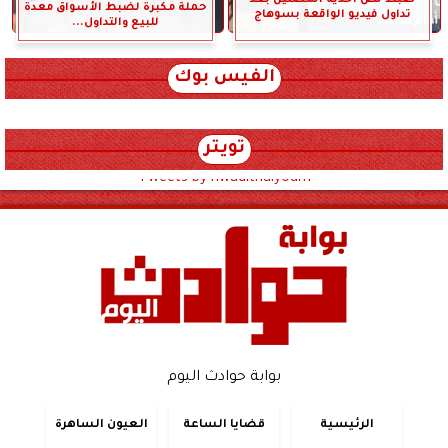
ضبط لص أحذية المصلين بعد
حملة مكبرة لضبط الأسواق معدة
تداول فيديو الواقعة بسوهاج
للبيع والتداول...
الفيس بوك
تويتر
Tweets by hwadithalyoum
بوابة حوادث اليوم
الرئيسية
قضايا الساعة
العيون الساهرة