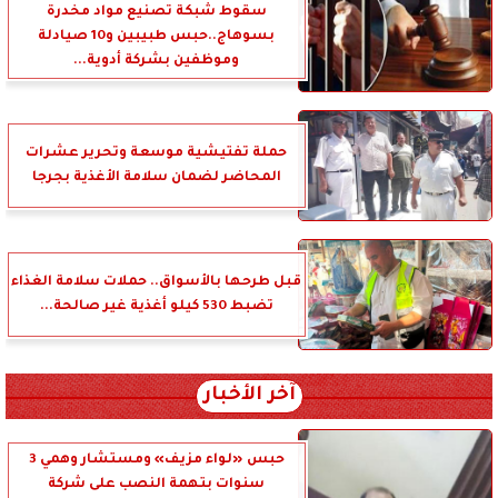
سقوط شبكة تصنيع مواد مخدرة
بسوهاج..حبس طبيبين و10 صيادلة
وموظفين بشركة أدوية...
حملة تفتيشية موسعة وتحرير عشرات
المحاضر لضمان سلامة الأغذية بجرجا
قبل طرحها بالأسواق.. حملات سلامة الغذاء
تضبط 530 كيلو أغذية غير صالحة...
آخر الأخبار
حبس «لواء مزيف» ومستشار وهمي 3
سنوات بتهمة النصب على شركة