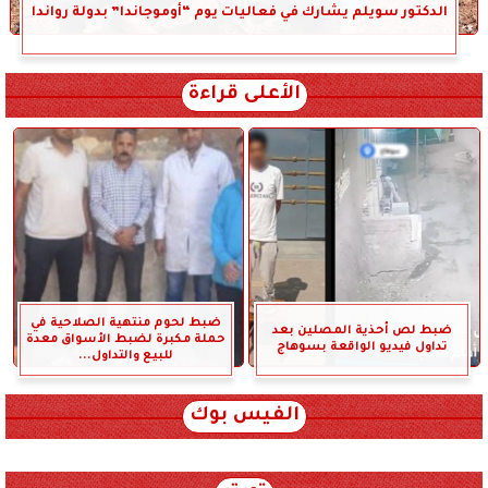
الدكتور سويلم يشارك في فعاليات يوم “أوموجاندا” بدولة رواندا
الأعلى قراءة
ضبط لحوم منتهية الصلاحية في
ضبط لص أحذية المصلين بعد
حملة مكبرة لضبط الأسواق معدة
تداول فيديو الواقعة بسوهاج
للبيع والتداول...
الفيس بوك