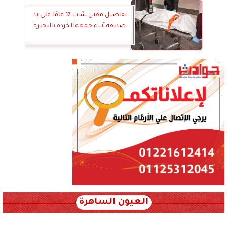
تفاصيل مقتل شاب 17 عامًا على يد
صديقه أثناء جمعه الخردة بالبحيرة
العيون الساهرة
xml_json/rss/~12.xml x0n not found