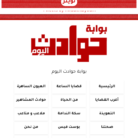
تويتر
Tweets by hwadithalyoum
بوابة حوادث اليوم
الرئيسية
قضايا الساعة
العيون الساهرة
أغرب القضايا
من الحياة
حوادث المشاهير
التعويذة
سكة الندامة
ملاعب و متاعب
صحتنا
بوست فيس
من نحن