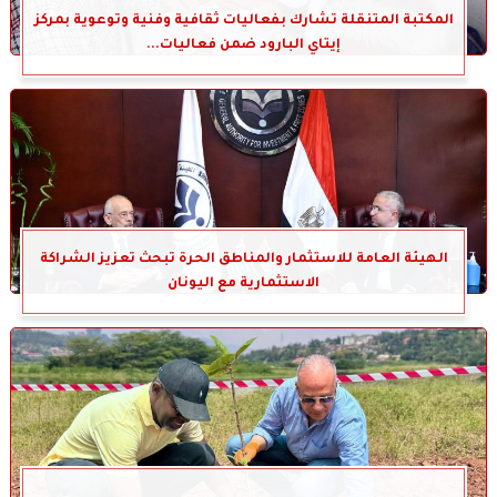
المكتبة المتنقلة تشارك بفعاليات ثقافية وفنية وتوعوية بمركز
إيتاي البارود ضمن فعاليات...
الهيئة العامة للاستثمار والمناطق الحرة تبحث تعزيز الشراكة
الاستثمارية مع اليونان