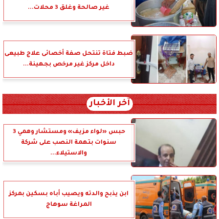
غير صالحة وغلق 3 محلات...
ضبط فتاة تنتحل صفة أخصائى علاج طبيعى
داخل مركز غير مرخص بجهينة...
آخر الأخبار
حبس «لواء مزيف» ومستشار وهمي 3
سنوات بتهمة النصب على شركة
والاستيلاء...
ابن يذبح والدته ويصيب أباه بسكين بمركز
المراغة سوهاج