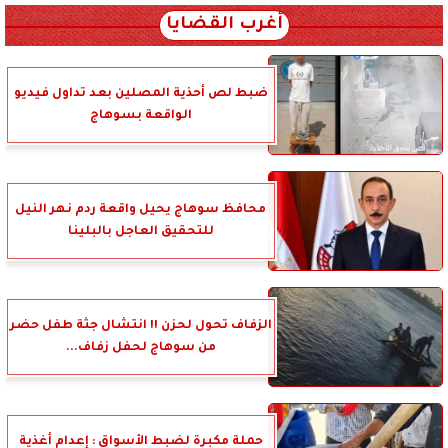
أغرب القضايا
ضبط لص أحذية المصلين بعد تداول فيديو
الواقعة بسوهاج
محافظ سوهاج يحيل واقعة ردم نهر النيل
للتحقيق العاجل بالبلينا
الزفاف تحول لحزن !! انتشال جثة طفل حضر
من سوهاج لحفل زفاف...
حملة مكبرة لضبط الأسواق : إعدام أغذية