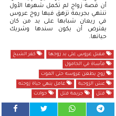
أن قصة زواج لم تكمل شهرها الأول
تنتهي بجريمة تزهق فيها روح عروس
في ريعان شبابها على يد من كان
يفترض أن يكون سندها وشريك
حياتها.
مقتل عروس على يد زوجها
كفر الشيخ
مأساة في الحامول
زوج يطعن عروسه حتى الموت
عش الزوجية
عامل ينهي حياة زوجته
قتل
جريمة قتل
حوادث