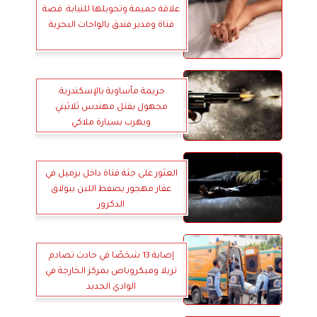
علاقة حميمة وتحويلها للنيابة: قصة
فتاة ومدير فندق بالواحات البحرية
جريمة مأساوية بالإسكندرية:
مجهول يقتل مهندس ثلاثيني
ويهرب بسيارة ملاكي
العثور على جثة فتاة داخل برميل في
عقار مهجور بصفط اللبن ببولاق
الدكرور
إصابة 13 شخصًا في حادث تصادم
تريلا وميكروباص بمركز الخارجة في
الوادي الجديد