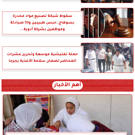
سقوط شبكة تصنيع مواد مخدرة
بسوهاج..حبس طبيبين و10 صيادلة
وموظفين بشركة أدوية...
حملة تفتيشية موسعة وتحرير عشرات
المحاضر لضمان سلامة الأغذية بجرجا
أهم الأخبار