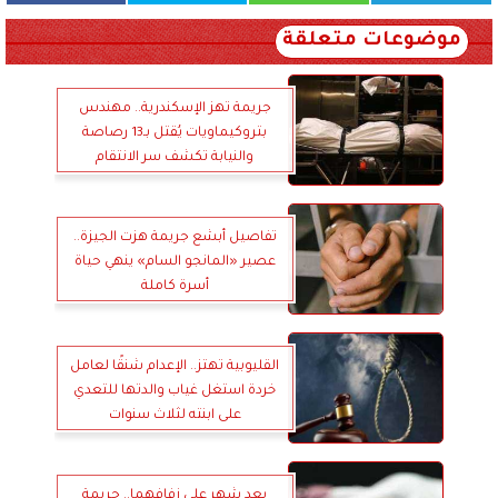
موضوعات متعلقة
جريمة تهز الإسكندرية.. مهندس
بتروكيماويات يُقتل بـ13 رصاصة
والنيابة تكشف سر الانتقام
تفاصيل أبشع جريمة هزت الجيزة..
عصير «المانجو السام» ينهي حياة
أسرة كاملة
القليوبية تهتز.. الإعدام شنقًا لعامل
خردة استغل غياب والدتها للتعدي
على ابنته لثلاث سنوات
بعد شهر على زفافهما.. جريمة