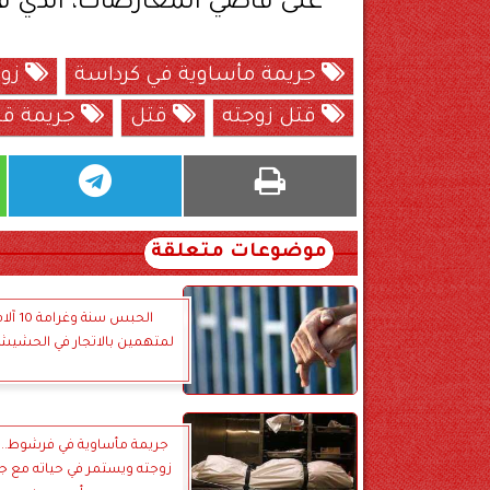
على قاضي المعارضات، الذي ق
جريمة مأساوية في كرداسة
زوج
قتل زوجته
قتل
جريمة قت
موضوعات متعلقة
الحبس سنة 
لمتهمين بالاتجار في الحشي
جريمة مأساوية في فرشوط.. 
زوجته ويستمر في حياته مع ج