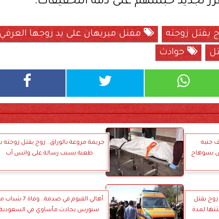
رر تجديد حبسهم على ذمة التحقيقات.
 يقتل زوجته
مقتل ميريهان على يد زوجها العرفي
ل
حوادث
وغرامة 10 آلاف جنيه
ش بسوهاج
طعنة بسبب رسالة على واتس آب
زوج يقتل
أهالي الفيوم في صدمة.. وفاة 7 ش
ثتها لمدة
سنورس بحادث مأساوي في السعودية