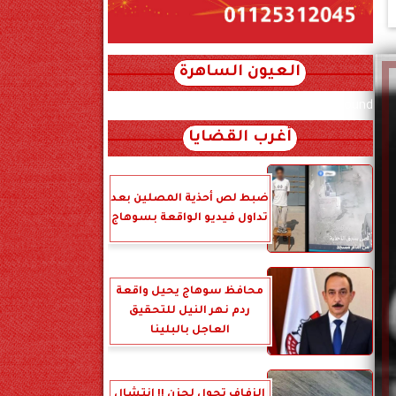
العيون الساهرة
xml_json/rss/~12.xml x0n not found
أغرب القضايا
ضبط لص أحذية المصلين بعد
تداول فيديو الواقعة بسوهاج
محافظ سوهاج يحيل واقعة
ردم نهر النيل للتحقيق
العاجل بالبلينا
الزفاف تحول لحزن !! انتشال