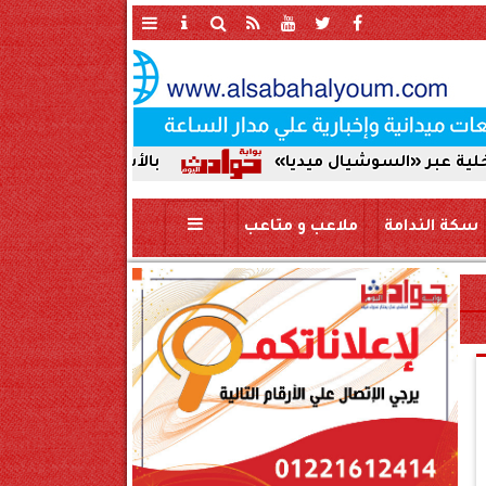
وشيال ميديا»
بالأسماء | اعتماد حركة تنقلات ضباط ا
سكة الندامة
ملاعب و متاعب