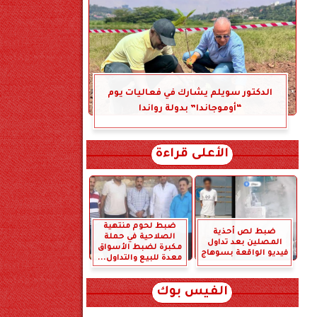
الدكتور سويلم يشارك في فعاليات يوم
“أوموجاندا” بدولة رواندا
الأعلى قراءة
ضبط لحوم منتهية
ضبط لص أحذية
الصلاحية في حملة
المصلين بعد تداول
مكبرة لضبط الأسواق
فيديو الواقعة بسوهاج
معدة للبيع والتداول...
الفيس بوك