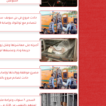
أسبوعين
حادث مروع في بني سويف: سيا
تتصادم مع توكتوك وإصابة 9 أشخاص
أجبرته على معاشرتها وقتل زو
جريمة وداد وعشيقها في
مصرع موظفة ووالدتها وإصابة 
حادث تصادم مروع باله
السجن 7 سنوات وغرامة م
لمتهم بالتنقيب عن الآثار في د