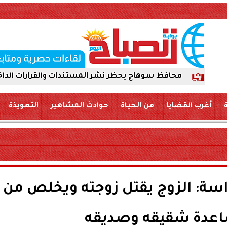
افظ سوهاج يحظر نشر المستندات والقرارات الداخلية عبر «الس
أغرب القضايا
من الحياة
حوادث المشاهير
التعويذة
سة: الزوج يقتل زوجته ويخلص من
اعدة شقيقه وصديقه