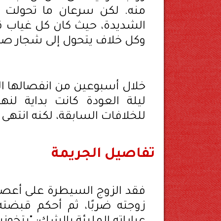
منه. لكن سرعان ما تحولت ال
الشديدة، حيث كان كل غياب قص
وكل خلاف يتحول إلى شجار صاخب
خلال أسبوعين من انفصالها الم
ليلة العودة كانت بداية لنه
للخلافات السابقة، لكنه انتهى
تفاصيل الجريمة
فقد الزوج السيطرة على أعص
زوجته ضربًا، ثم أحكم قبضته