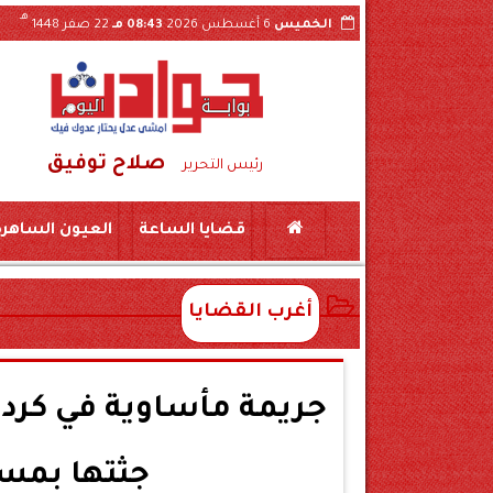
هـ
الخميس
6 أغسطس 2026
08:43 مـ
22 صفر 1448
صلاح توفيق
مح
رئيس التحرير
قضايا الساعة
العيون الساهرة
أغرب القضايا
جريمة مأساوية في كردا
جثتها بمس