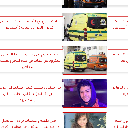
رة ملاكي
حادث مروع في الأقصر: سيارة تنقلب عل
كوبري الخزان وإصابة 5 أشخاص
جها.. قصة
حادث مروع على طريق دمياط الشرقي..
 قنا
أشخاص
والدها في
من مشادة بسبب كيس قمامة إلى جريم
رم
مروعة.. المؤبد لقاتل الطالب مازن
بالإسكندرية
ليون جنيه
قتل طفلة واغتصاب براءة.. تفاصيل
ار السلام
جريمة أيسل تشتعل عبر مواقع التواص