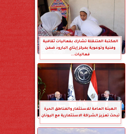
المكتبة المتنقلة تشارك بفعاليات ثقافية
وفنية وتوعوية بمركز إيتاي البارود ضمن
فعاليات...
الهيئة العامة للاستثمار والمناطق الحرة
تبحث تعزيز الشراكة الاستثمارية مع اليونان