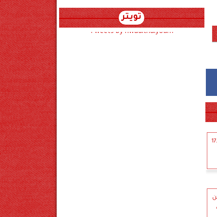
تويتر
Tweets by hwadithalyoum
جريمة مروعة بالوراق.. زوج يقتل زوجته بـ17
باب من