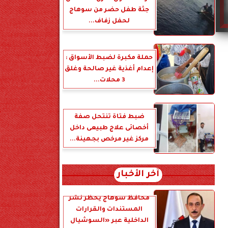
جثة طفل حضر من سوهاج
لحفل زفاف...
حملة مكبرة لضبط الأسواق :
إعدام أغذية غير صالحة وغلق
3 محلات...
ضبط فتاة تنتحل صفة
أخصائى علاج طبيعى داخل
مركز غير مرخص بجهينة...
آخر الأخبار
محافظ سوهاج يحظر نشر
المستندات والقرارات
الداخلية عبر «السوشيال