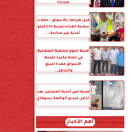
ميديا»
قبل طرحها بالأسواق.. حملات
سلامة الغذاء تضبط 530 كيلو
أغذية غير صالحة...
ضبط لحوم منتهية الصلاحية
في حملة مكبرة لضبط
الأسواق معدة للبيع
والتداول...
ضبط لص أحذية المصلين بعد
تداول فيديو الواقعة بسوهاج
أهم الأخبار