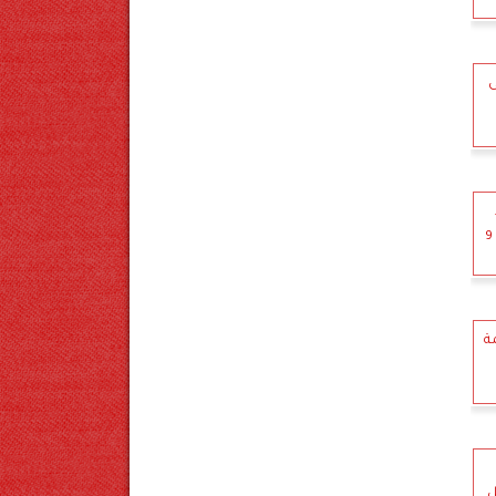
ى
ميكروباص ينقلب في مياه البحر ويصيب 9
ة
ل