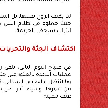
عباراته المليئة بالشك: "بتخوني
لم يكتف الزوج بقتلها، بل ا
حيث حملوه في ظلام الليل و
التراب سيخفي الجريمة.
اكتشاف الجثة والتحريات 
في صباح اليوم التالي، تلقى 
عمليات النجدة بالعثور على جث
وبالانتقال والفحص الميداني، ت
من عمرها، وعليها آثار ضرب
عنف مميتة.