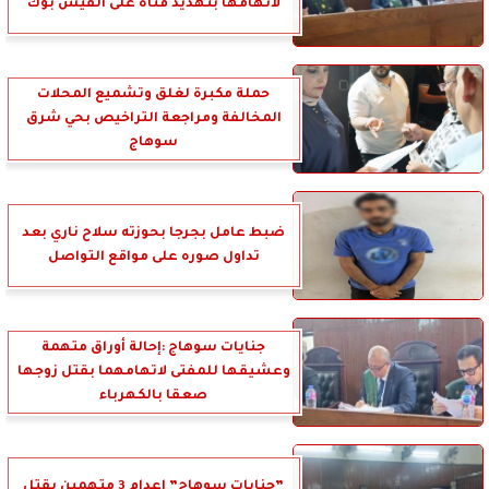
لاتهامها بتهديد فتاة على الفيس بوك
حملة مكبرة لغلق وتشميع المحلات
المخالفة ومراجعة التراخيص بحي شرق
سوهاج
ضبط عامل بجرجا بحوزته سلاح ناري بعد
تداول صوره على مواقع التواصل
جنايات سوهاج :إحالة أوراق متهمة
وعشيقها للمفتى لاتهامهما بقتل زوجها
صعقا بالكهرباء
”جنايات سوهاج” إعدام 3 متهمين بقتل