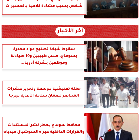
شخص بسبب مشادة كلامية بالعسيرات
آخر الأخبار
سقوط شبكة تصنيع مواد مخدرة
بسوهاج..حبس طبيبين و10 صيادلة
وموظفين بشركة أدوية...
حملة تفتيشية موسعة وتحرير عشرات
المحاضر لضمان سلامة الأغذية بجرجا
محافظ سوهاج يحظر نشر المستندات
والقرارات الداخلية عبر «السوشيال ميديا»