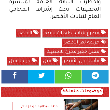
وأُخطرت النيابة العامة لمباشرة
التحقيقات تحت إشراف المحامي
العام لنيابات الأقصر.
مصرع شاب بطعنات نافذة
الأقصر
جريمة تهز الأقصر
مقتل خفير مخزن بلاستيك
مأساة في الأقصر
قتل
جريمة قتل
موضوعات متعلقة
خطة شيطانية تقود للإعدام..