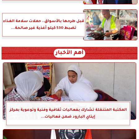
قبل طرحها بالأسواق.. حملات سلامة الغذاء
تضبط 530 كيلو أغذية غير صالحة...
أهم الأخبار
المكتبة المتنقلة تشارك بفعاليات ثقافية وفنية وتوعوية بمركز
إيتاي البارود ضمن فعاليات...