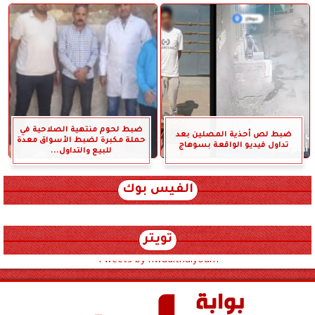
ضبط لحوم منتهية الصلاحية في
ضبط لص أحذية المصلين بعد
حملة مكبرة لضبط الأسواق معدة
تداول فيديو الواقعة بسوهاج
للبيع والتداول...
الفيس بوك
تويتر
Tweets by hwadithalyoum