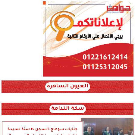
العيون الساهرة
xml_json/rss/~12.xml x0n not found
سكة الندامة
جنايات سوهاج :السجن 15 سنة لسيدة