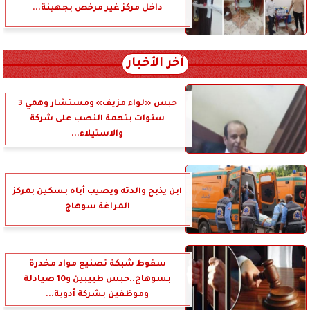
داخل مركز غير مرخص بجهينة...
آخر الأخبار
حبس «لواء مزيف» ومستشار وهمي 3
سنوات بتهمة النصب على شركة
والاستيلاء...
ابن يذبح والدته ويصيب أباه بسكين بمركز
المراغة سوهاج
سقوط شبكة تصنيع مواد مخدرة
بسوهاج..حبس طبيبين و10 صيادلة
وموظفين بشركة أدوية...