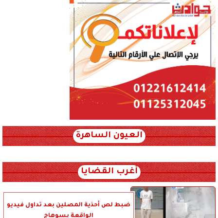
العيون الساهرة
xml_json/rss/~12.xml x0n not found
أغرب القضايا
ضبط لص أحذية المصلين بعد تداول فيديو
الواقعة بسوهاج