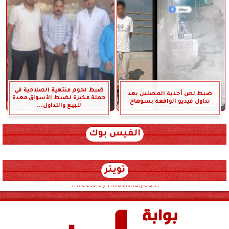
ضبط لحوم منتهية الصلاحية في
ضبط لص أحذية المصلين بعد
حملة مكبرة لضبط الأسواق معدة
تداول فيديو الواقعة بسوهاج
للبيع والتداول...
الفيس بوك
تويتر
Tweets by hwadithalyoum