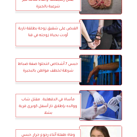
بقتل رضيعتها لإخفاء علاقة غير
شرعية بالجيزة
القبض على شقيق زوجة بطلقة نارية
أودت بحياة زوجته في قنا
حبس 7 أشخاص انتحلوا صفة ضباط
شرطة لخطف مواطن بالبحيرة
مأساة في الدقهلية.. مقتل شاب
ووالده بإطلاق نار أسفل كوبرى قرية
بشلا
وفاة طفلة أثناء رجوع جرار..حبس