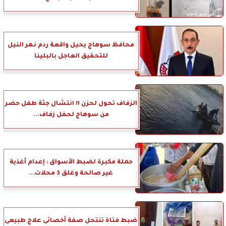
محافظ سوهاج يحيل واقعة ردم نهر النيل
للتحقيق العاجل بالبلينا
الزفاف تحول لحزن !! انتشال جثة طفل حضر
من سوهاج لحفل زفاف...
حملة مكبرة لضبط الأسواق : إعدام أغذية
غير صالحة وغلق 3 محلات...
ضبط فتاة تنتحل صفة أخصائى علاج طبيعى