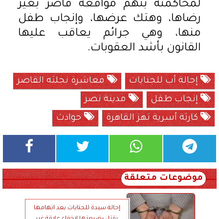
لمحاكمته بتهم مواقعة قاصر بغير
رضاها، وهتك عرضها، وإنجاب طفل
منها، وهي جرائم يعاقب عليها
القانون بأشد العقوبات.
إحالة أب للجنايات
معاشرة نجلته القاصر
إنجاب طفل
مدينة نصر
كارثة أسرية تهز القاهرة
حوادث
موضوعات متعلقة
إحالة سيدة للجنايات بعد اتهامها