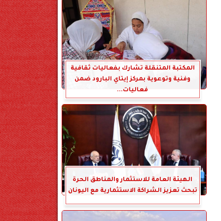
المكتبة المتنقلة تشارك بفعاليات ثقافية
وفنية وتوعوية بمركز إيتاي البارود ضمن
فعاليات...
الهيئة العامة للاستثمار والمناطق الحرة
تبحث تعزيز الشراكة الاستثمارية مع اليونان