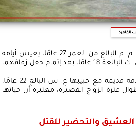
ت القاهرة
في ديسمبر 2016، كان الشاب م. م البالغ من العمر 27 عامًا، يعيش أيامه
الأولى في سعادة مع زوجته ن. ك البالغة 18 عامًا، بعد إتمام حفل زفافهما
لكن الزوجة كانت تحتفظ بعلاقة قديمة مع حبيبها ع. س البالغ 22 عامًا،
 فترة الزواج القصيرة، معتبرة أن حياتها
لعشيق والتحضير للقتل