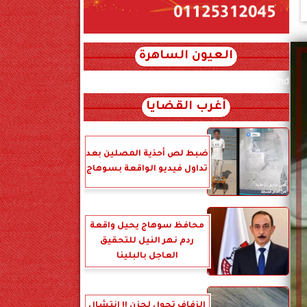
العيون الساهرة
xml_json/rss/~12.xml x0n not found
أغرب القضايا
ضبط لص أحذية المصلين بعد
تداول فيديو الواقعة بسوهاج
محافظ سوهاج يحيل واقعة
ردم نهر النيل للتحقيق
العاجل بالبلينا
الزفاف تحول لحزن !! انتشال