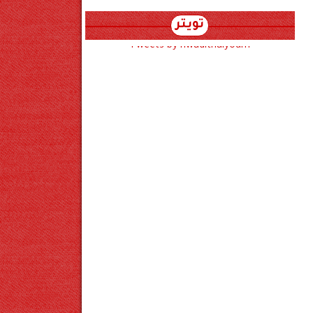
تويتر
Tweets by hwadithalyoum