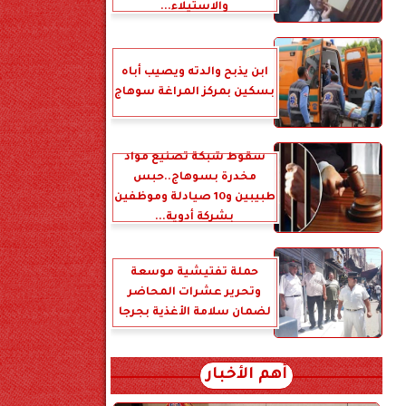
والاستيلاء...
ابن يذبح والدته ويصيب أباه
بسكين بمركز المراغة سوهاج
سقوط شبكة تصنيع مواد
مخدرة بسوهاج..حبس
طبيبين و10 صيادلة وموظفين
بشركة أدوية...
حملة تفتيشية موسعة
وتحرير عشرات المحاضر
لضمان سلامة الأغذية بجرجا
أهم الأخبار