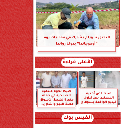
الدكتور سويلم يشارك في فعاليات يوم
“أوموجاندا” بدولة رواندا
الأعلى قراءة
ضبط لحوم منتهية
ضبط لص أحذية
الصلاحية في حملة
المصلين بعد تداول
مكبرة لضبط الأسواق
فيديو الواقعة بسوهاج
معدة للبيع والتداول...
الفيس بوك