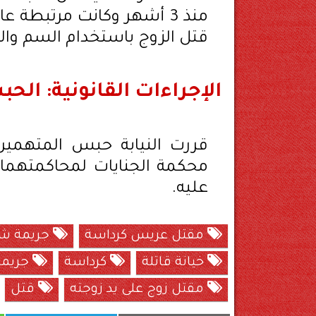
منذ 3 أشهر وكانت مرتبطة 
قتل الزوج باستخدام السم وال
الإجراءات القانونية: ال
قررت النيابة حبس المتهمين ع
محكمة الجنايات لمحاكمتهما ب
عليه.
مقتل عريس كرداسة
جريمة ش
خيانة قاتلة
كرداسة
جريمة
مقتل زوج على يد زوجته
قتل