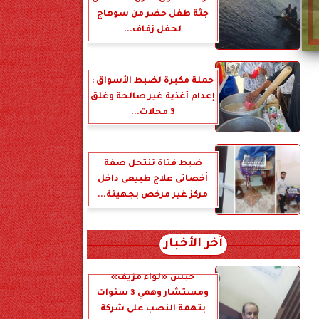
جثة طفل حضر من سوهاج
لحفل زفاف...
حملة مكبرة لضبط الأسواق :
إعدام أغذية غير صالحة وغلق
3 محلات...
ضبط فتاة تنتحل صفة
أخصائى علاج طبيعى داخل
مركز غير مرخص بجهينة...
آخر الأخبار
حبس «لواء مزيف»
ومستشار وهمي 3 سنوات
بتهمة النصب على شركة