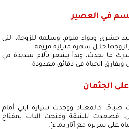
السم في العصير
يد حشري ودواء منوم، وسلمه للزوجة، التي
وجها خلال سهرة منزلية مزيفة.
درك ما يحدث، وبدأ يشعر بآلام شديدة في
 ويفارق الحياة في دقائق معدودة.
على الجثمان
 صباحًا كالمعتاد ووجدت سيارة ابني أمام
ل، فصعدت للشقة وفتحت الباب بمفتاح
اة على سريره مع آثار دماء".