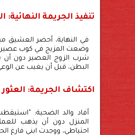
تنفيذ الجريمة النهائية: 
في النهاية، أحضر العشيق مب
وضعت المزيج في كوب عصير لز
شرب الزوج العصير دون أن ي
البطن، قبل أن يغيب عن الوعي
اكتشاف الجريمة: العثور 
أفاد والد الضحية: "استيقظت
المنزل دون أن يذهب للعم
احتياطي، ووجدت ابني فارغ الحي