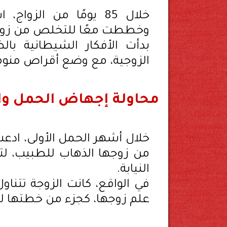
خلال 85 يومًا من ال
وخططت معًا للتخلص من زوج
بدأت الأفكار الشيطانية با
الزوجية، مع وضع أقراص منو
محاولة إجهاض الحمل وا
خلال أشهر الحمل الأولى، ادع
من زوجها الذهاب للطبيب، لتخ
النيابة.
في الواقع، كانت الزوجة تتنا
علم زوجها، كجزء من خطتها ل