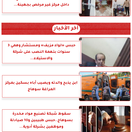
داخل مركز غير مرخص بجهينة...
آخر الأخبار
حبس «لواء مزيف» ومستشار وهمي 3
سنوات بتهمة النصب على شركة
والاستيلاء...
ابن يذبح والدته ويصيب أباه بسكين بمركز
المراغة سوهاج
سقوط شبكة تصنيع مواد مخدرة
بسوهاج..حبس طبيبين و10 صيادلة
وموظفين بشركة أدوية...