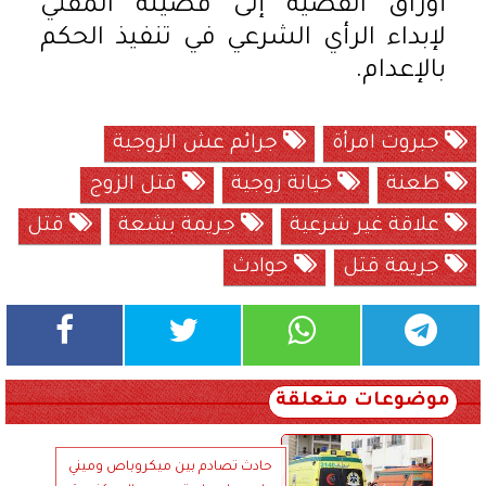
أوراق القضية إلى فضيلة المفتي
لإبداء الرأي الشرعي في تنفيذ الحكم
بالإعدام.
جبروت امرأة
جرائم عش الزوجية
طعنة
خيانة زوجية
قتل الزوج
علاقة غير شرعية
جريمة بشعة
قتل
جريمة قتل
حوادث
موضوعات متعلقة
حادث تصادم بين ميكروباص وميني