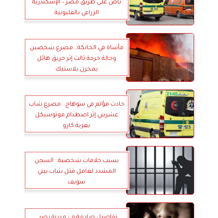
باص على طريق مصر – الإسكندرية
الزراعي بالقليوبية
مأساة في الخانكة.. مصرع شخصين
وحالة حرجة ثالث إثر حريق هائل
بمخزن بلاستيك
حادث مؤلم في سوهاج.. مصرع شاب
عشريني إثر اصطدام موتوسيكل
بعربة كارو
بسبب خلافات شخصية.. السجن
المشدد لعامل قتل شاب ببني
سويف
تفاصيل صادمة في مدينة نصر..