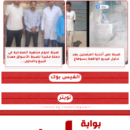
ضبط لحوم منتهية الصلاحية في
ضبط لص أحذية المصلين بعد
حملة مكبرة لضبط الأسواق معدة
تداول فيديو الواقعة بسوهاج
للبيع والتداول...
الفيس بوك
تويتر
Tweets by hwadithalyoum