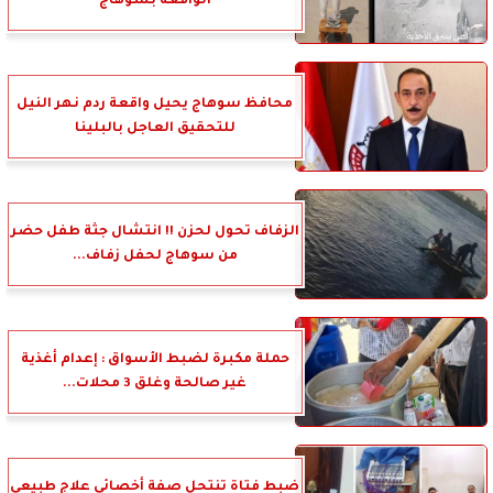
الواقعة بسوهاج
محافظ سوهاج يحيل واقعة ردم نهر النيل
للتحقيق العاجل بالبلينا
الزفاف تحول لحزن !! انتشال جثة طفل حضر
من سوهاج لحفل زفاف...
حملة مكبرة لضبط الأسواق : إعدام أغذية
غير صالحة وغلق 3 محلات...
ضبط فتاة تنتحل صفة أخصائى علاج طبيعى