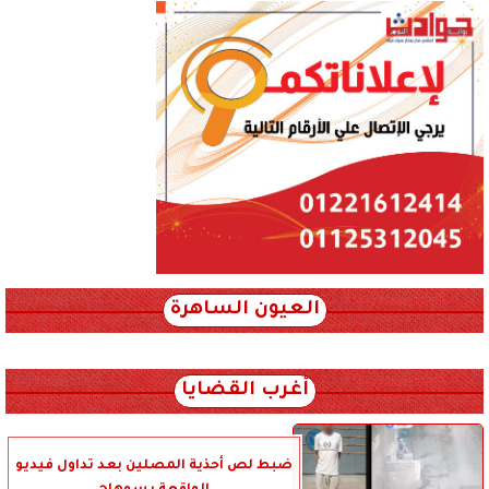
العيون الساهرة
xml_json/rss/~12.xml x0n not found
أغرب القضايا
ضبط لص أحذية المصلين بعد تداول فيديو