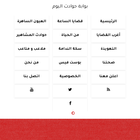
بوابة حوادث اليوم
الرئيسية
قضايا الساعة
العيون الساهرة
أغرب القضايا
من الحياة
حوادث المشاهير
التعويذة
سكة الندامة
ملاعب و متاعب
صحتنا
بوست فيس
من نحن
اعلن معنا
الخصوصية
اتصل بنا




جميع الحقوق محفوظة
©
2020 - 2026 - حوادث اليوم