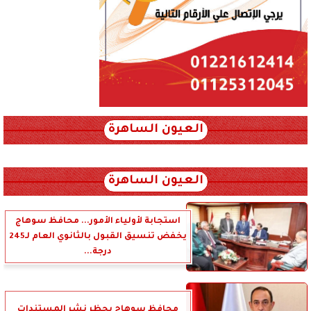
العيون الساهرة
xml_json/rss/~12.xml x0n not found
العيون الساهرة
استجابة لأولياء الأمور... محافظ سوهاج
يخفض تنسيق القبول بالثانوي العام لـ245
درجة...
محافظ سوهاج يحظر نشر المستندات