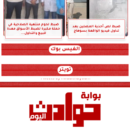
ضبط لحوم منتهية الصلاحية في
ضبط لص أحذية المصلين بعد
حملة مكبرة لضبط الأسواق معدة
تداول فيديو الواقعة بسوهاج
للبيع والتداول...
الفيس بوك
تويتر
Tweets by hwadithalyoum