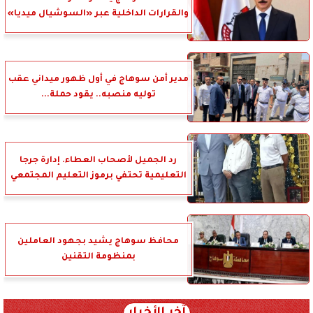
والقرارات الداخلية عبر «السوشيال ميديا»
مدير أمن سوهاج في أول ظهور ميداني عقب
توليه منصبه.. يقود حملة...
رد الجميل لأصحاب العطاء. إدارة جرجا
التعليمية تحتفي برموز التعليم المجتمعي
محافظ سوهاج يشيد بجهود العاملين
بمنظومة التقنين