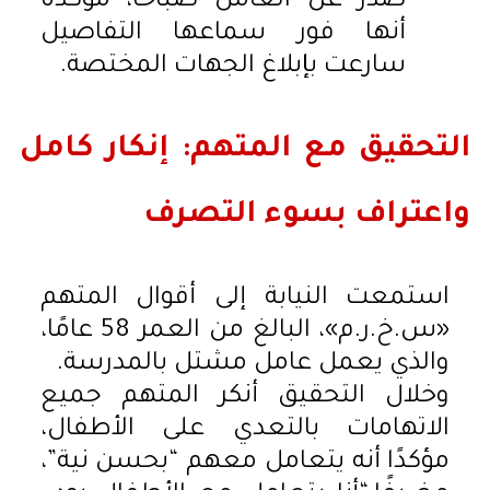
صدر عن العامل صباحًا، مؤكدة
أنها فور سماعها التفاصيل
سارعت بإبلاغ الجهات المختصة.
التحقيق مع المتهم: إنكار كامل
واعتراف بسوء التصرف
استمعت النيابة إلى أقوال المتهم
«س.خ.ر.م»، البالغ من العمر 58 عامًا،
والذي يعمل عامل مشتل بالمدرسة.
وخلال التحقيق أنكر المتهم جميع
الاتهامات بالتعدي على الأطفال،
مؤكدًا أنه يتعامل معهم “بحسن نية”،