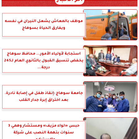
آخر الأخبار
موظف بالمعاش يشعل النيران في نفسه
ويفارق الحياة بسوهاج
استجابة لأولياء الأمور... محافظ سوهاج
يخفض تنسيق القبول بالثانوي العام لـ245
درجة...
جامعة سوهاج :إنقاذ طفل في إصابة نادرة.
بعد اختراق إبرة جدار القلب
حبس «لواء مزيف» ومستشار وهمي 3
سنوات بتهمة النصب على شركة