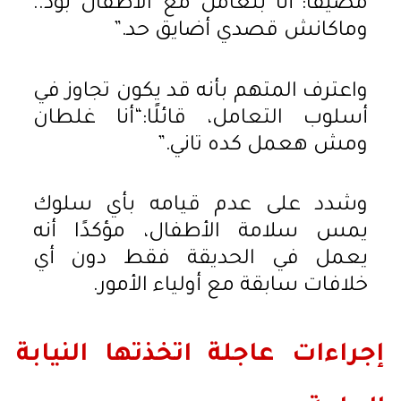
مضيفًا:“أنا بتعامل مع الأطفال بود..
وماكانش قصدي أضايق حد.”
واعترف المتهم بأنه قد يكون تجاوز في
أسلوب التعامل، قائلًا:“أنا غلطان
ومش هعمل كده تاني.”
وشدد على عدم قيامه بأي سلوك
يمس سلامة الأطفال، مؤكدًا أنه
يعمل في الحديقة فقط دون أي
خلافات سابقة مع أولياء الأمور.
إجراءات عاجلة اتخذتها النيابة