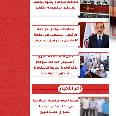
محافظ سوهاج يشيد بجهود
العاملين بمنظومة التقنين
محافظ سوهاج: موافقة
الرئيس السيسي على منحة
10 ملايين دولار تعزز مسيرة...
خلال اللقاء الجماهيري
الأسبوعي محافظ سوهاج
يؤكد أولوية سرعة الاستجابة
لشكاوى المواطنين
آخر الأخبار
ضبط لحوم منتهية الصلاحية
في حملة مكبرة لضبط
الأسواق معدة للبيع