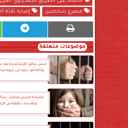
مأساة على الطريق الصحراوي الغرب
مصرع شخصين
إصابة ثلاثة آخ
موضوعات متعلقة
حبس سائق بالإسكندرية بعد س
و600 ألف جنيه من شقة صاحب شركة
فضيحة مدرس فيصل.. رسائ
وتهديدات لطفلة في الإعد