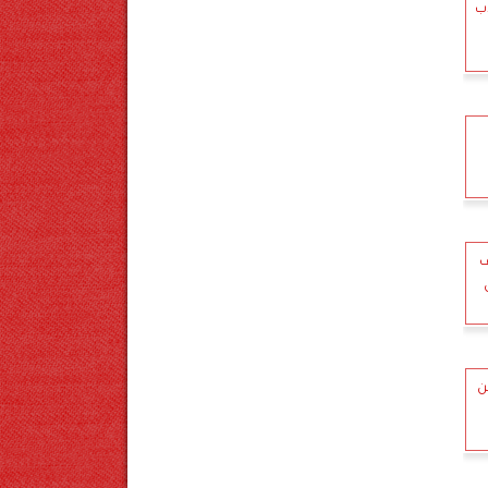
ب
ف
ن