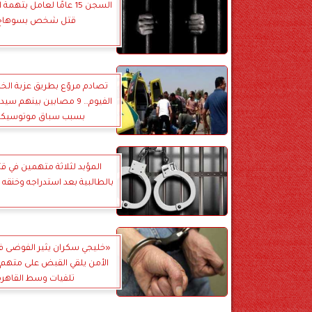
السجن 15 عامًا لعامل بته
قتل شخص بسوهاج
تصادم مروّع بطريق عزبة ال
الفيوم… 9 مصابين بينهم 
بسبب سباق موتوسيكل
المؤبد لثلاثة متهمين في 
بالطالبية بعد استدراجه وخنقه
«خليجي سكران يثير الفوضى في
الأمن يلقي القبض على متهم
تلفيات وسط القاهرة