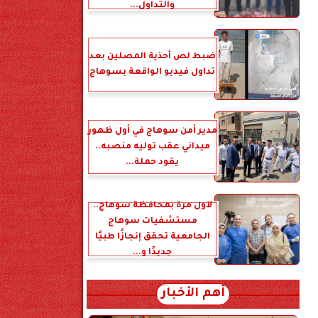
والتداول...
ضبط لص أحذية المصلين بعد
تداول فيديو الواقعة بسوهاج
مدير أمن سوهاج في أول ظهور
ميداني عقب توليه منصبه..
يقود حملة...
لأول مرة بمحافظة سوهاج..
مستشفيات سوهاج
الجامعية تحقق إنجازًا طبيًا
جديدًا و...
أهم الأخبار