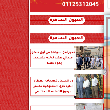
العيون الساهرة
xml_json/rss/~12.xml x0n not found
العيون الساهرة
مدير أمن سوهاج في أول ظهور
ميداني عقب توليه منصبه..
يقود حملة...
رد الجميل لأصحاب العطاء.
إدارة جرجا التعليمية تحتفي
برموز التعليم المجتمعي