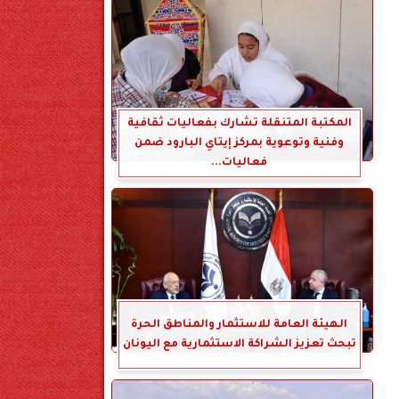
المكتبة المتنقلة تشارك بفعاليات ثقافية
وفنية وتوعوية بمركز إيتاي البارود ضمن
فعاليات...
الهيئة العامة للاستثمار والمناطق الحرة
تبحث تعزيز الشراكة الاستثمارية مع اليونان