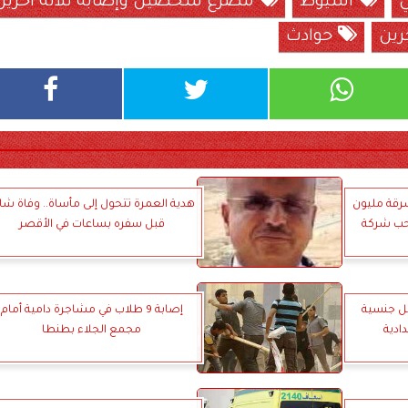
ي
أسيوط
مصرع شخصين وإصابة ثلاثة آخرين
رين
حوادث
رقة مليون
هدية العمرة تتحول إلى مأساة.. وفاة ش
قبل سفره بساعات في الأقصر
ل جنسية
إصابة 9 طلاب في مشاجرة دامية أمام
ادية
مجمع الجلاء بطنطا