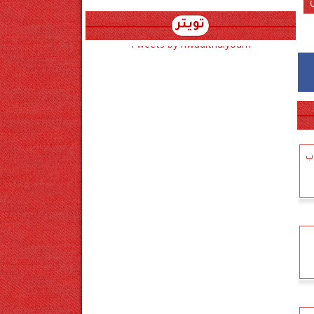
تويتر
Tweets by hwadithalyoum
اب