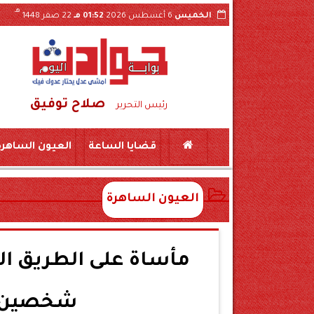
هـ
الخميس
6 أغسطس 2026
01:52 مـ
22 صفر 1448
صلاح توفيق
ل فيديو الواقعة بسوهاج
ضبط لحوم منتهية الصل
رئيس التحرير
قضايا الساعة
العيون الساهرة
العيون الساهرة
مأساة على الطريق ا
شخصين وإ