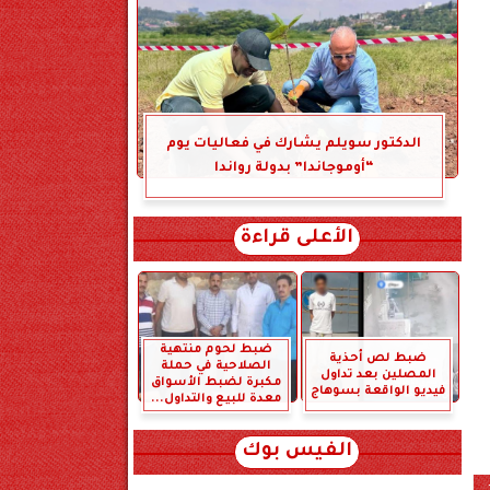
الدكتور سويلم يشارك في فعاليات يوم
“أوموجاندا” بدولة رواندا
الأعلى قراءة
ضبط لحوم منتهية
ضبط لص أحذية
الصلاحية في حملة
المصلين بعد تداول
مكبرة لضبط الأسواق
فيديو الواقعة بسوهاج
معدة للبيع والتداول...
الفيس بوك