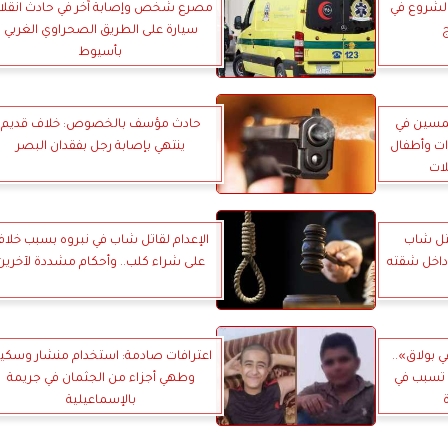
مة الشروع في
مصرع شخص وإصابة آخر في حادث انقلا
سيارة على الطريق الصحراوي الغربي
بأسيوط
خمسين في
حادث مؤسف بالخصوص: خلاف قديم
سيدات وأطفال
ينتهي بإصابة رجل بفقدان البصر
ات
قتل شاب
الإعدام لقاتل شاب في نبروه بسبب خلا
 داخل شقته
على شراء كلب.. وأحكام مشددة لآخرين
 بولاق»..
اعترافات صادمة: استخدام منشار وسكي
 تسبب في
وطهي أجزاء من الجثمان في جريمة
بالإسماعيلية