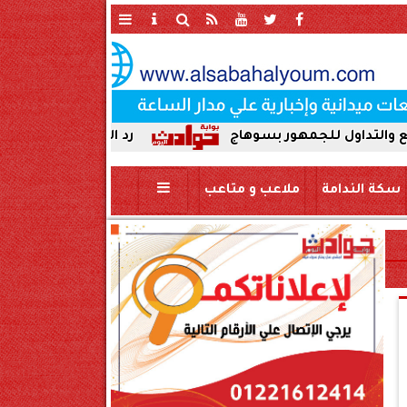
هور بسوهاج
رد الجميل لأصحاب العطاء. إدارة جرجا
سكة الندامة
ملاعب و متاعب