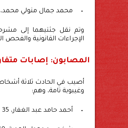
محمد جمال متولي محمد، 22 عامًا
وتم نقل جثتيهما إلى مشر
الإجراءات القانونية والفحص ا
المصابون: إصابات متفاو
أصيب في الحادث ثلاثة أشخاص 
وغيبوبة تامة، وهم:
أحمد حامد عبد الغفار، 35 عامًا – اشتباه كسر بالضلوع.