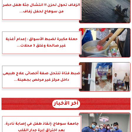
الزفاف تحول لحزن !! انتشال جثة طفل حضر
من سوهاج لحفل زفاف...
حملة مكبرة لضبط الأسواق : إعدام أغذية
غير صالحة وغلق 3 محلات...
ضبط فتاة تنتحل صفة أخصائى علاج طبيعى
داخل مركز غير مرخص بجهينة...
آخر الأخبار
جامعة سوهاج :إنقاذ طفل في إصابة نادرة.
بعد اختراق إبرة جدار القلب