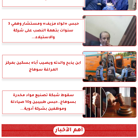
حبس «لواء مزيف» ومستشار وهمي 3
سنوات بتهمة النصب على شركة
والاستيلاء...
ابن يذبح والدته ويصيب أباه بسكين بمركز
المراغة سوهاج
سقوط شبكة تصنيع مواد مخدرة
بسوهاج..حبس طبيبين و10 صيادلة
وموظفين بشركة أدوية...
أهم الأخبار