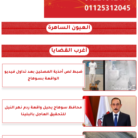
العيون الساهرة
xml_json/rss/~12.xml x0n not found
أغرب القضايا
ضبط لص أحذية المصلين بعد تداول فيديو
الواقعة بسوهاج
محافظ سوهاج يحيل واقعة ردم نهر النيل
للتحقيق العاجل بالبلينا