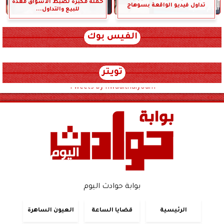
حملة مكبرة لضبط الأسواق معدة
تداول فيديو الواقعة بسوهاج
للبيع والتداول...
الفيس بوك
تويتر
Tweets by hwadithalyoum
بوابة حوادث اليوم
الرئيسية
قضايا الساعة
العيون الساهرة