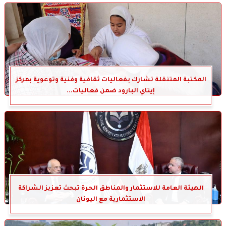
المكتبة المتنقلة تشارك بفعاليات ثقافية وفنية وتوعوية بمركز
إيتاي البارود ضمن فعاليات...
الهيئة العامة للاستثمار والمناطق الحرة تبحث تعزيز الشراكة
الاستثمارية مع اليونان