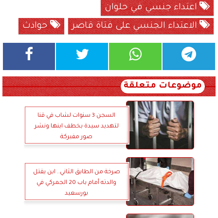
اعتداء جنسي في حلوان
الاعتداء الجنسي على فتاة قاصر
حوادث
موضوعات متعلقة
السجن 3 سنوات لشاب في قنا
لتهديد سيدة بخطف ابنها ونشر
صور مفبركة
صرخة من الطابق الثاني.. ابن يقتل
والدته أمام باب 20 الجمركي في
بورسعيد