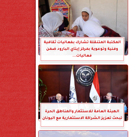
المكتبة المتنقلة تشارك بفعاليات ثقافية
وفنية وتوعوية بمركز إيتاي البارود ضمن
فعاليات...
الهيئة العامة للاستثمار والمناطق الحرة
تبحث تعزيز الشراكة الاستثمارية مع اليونان