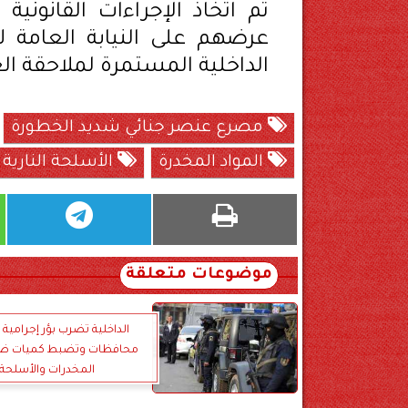
تم اتخاذ الإجراءات القانونية
عرضهم على النيابة العامة ل
الداخلية المستمرة لملاحقة ال
مصرع عنصر جنائي شديد الخطورة
المواد المخدرة
الأسلحة النارية
موضوعات متعلقة
الداخلية تضرب بؤر إجرامية 
محافظات وتضبط كميات ض
المخدرات والأسلحة