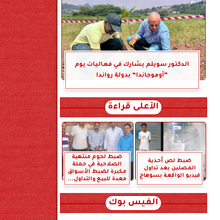
الدكتور سويلم يشارك في فعاليات يوم
“أوموجاندا” بدولة رواندا
الأعلى قراءة
ضبط لحوم منتهية
ضبط لص أحذية
الصلاحية في حملة
المصلين بعد تداول
مكبرة لضبط الأسواق
فيديو الواقعة بسوهاج
معدة للبيع والتداول...
الفيس بوك