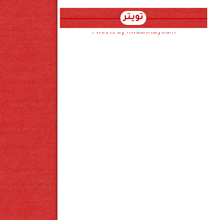
تويتر
Tweets by hwadithalyoum