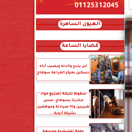
العيون الساهرة
xml_json/rss/~12.xml x0n not found
قضايا الساعة
ابن يذبح والدته ويصيب أباه
بسكين بمركز المراغة سوهاج
سقوط شبكة تصنيع مواد
مخدرة بسوهاج..حبس
طبيبين و10 صيادلة وموظفين
بشركة أدوية...
حملة تفتيشية موسعة