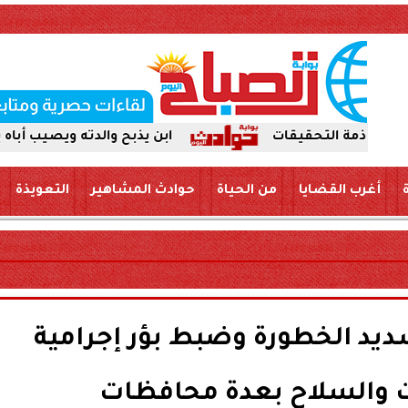
ابن يذبح والدته ويصيب أباه بسكين بمركز ال
أغرب القضايا
من الحياة
حوادث المشاهير
التعويذة
يد الخطورة وضبط بؤر إجرامية
ت والسلاح بعدة محافظات