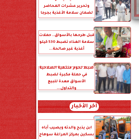
وتحرير عشرات المحاضر
لضمان سلامة الأغذية بجرجا
قبل طرحها بالأسواق.. حملات
سلامة الغذاء تضبط 530 كيلو
أغذية غير صالحة...
ضبط لحوم منتهية الصلاحية
في حملة مكبرة لضبط
الأسواق معدة للبيع
والتداول...
آخر الأخبار
ابن يذبح والدته ويصيب أباه
بسكين بمركز المراغة سوهاج