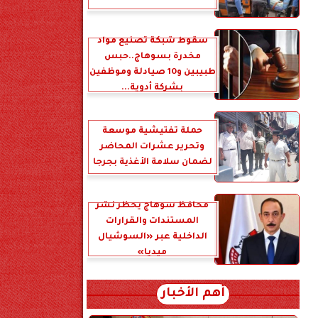
سقوط شبكة تصنيع مواد
مخدرة بسوهاج..حبس
طبيبين و10 صيادلة وموظفين
بشركة أدوية...
حملة تفتيشية موسعة
وتحرير عشرات المحاضر
لضمان سلامة الأغذية بجرجا
محافظ سوهاج يحظر نشر
المستندات والقرارات
الداخلية عبر «السوشيال
ميديا»
أهم الأخبار