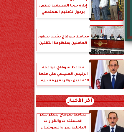
إدارة جرجا التعليمية تحتفي
برموز التعليم المجتمعي
محافظ سوهاج يشيد بجهود
العاملين بمنظومة التقنين
محافظ سوهاج: موافقة
الرئيس السيسي على منحة
10 ملايين دولار تعزز مسيرة...
آخر الأخبار
محافظ سوهاج يحظر نشر
المستندات والقرارات
الداخلية عبر «السوشيال