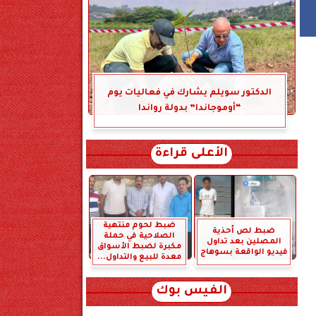
الدكتور سويلم يشارك في فعاليات يوم
“أوموجاندا” بدولة رواندا
الأعلى قراءة
ضبط لحوم منتهية
ضبط لص أحذية
الصلاحية في حملة
المصلين بعد تداول
مكبرة لضبط الأسواق
فيديو الواقعة بسوهاج
معدة للبيع والتداول...
الفيس بوك