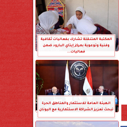
المكتبة المتنقلة تشارك بفعاليات ثقافية
وفنية وتوعوية بمركز إيتاي البارود ضمن
فعاليات...
الهيئة العامة للاستثمار والمناطق الحرة
تبحث تعزيز الشراكة الاستثمارية مع اليونان