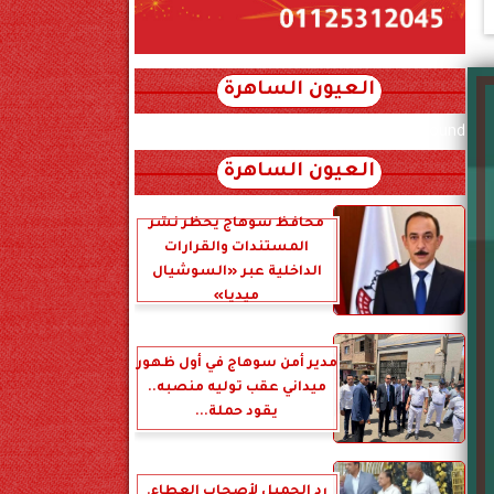
العيون الساهرة
xml_json/rss/~12.xml x0n not found
العيون الساهرة
محافظ سوهاج يحظر نشر
المستندات والقرارات
الداخلية عبر «السوشيال
ميديا»
مدير أمن سوهاج في أول ظهور
ميداني عقب توليه منصبه..
يقود حملة...
رد الجميل لأصحاب العطاء.