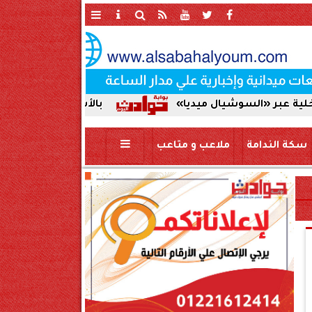
لسوشيال ميديا»
بالأسماء | اعتماد حركة تنقلات ضبا
سكة الندامة
ملاعب و متاعب