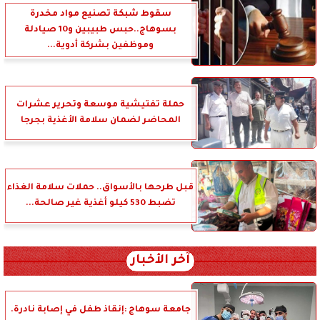
سقوط شبكة تصنيع مواد مخدرة
بسوهاج..حبس طبيبين و10 صيادلة
وموظفين بشركة أدوية...
حملة تفتيشية موسعة وتحرير عشرات
المحاضر لضمان سلامة الأغذية بجرجا
قبل طرحها بالأسواق.. حملات سلامة الغذاء
تضبط 530 كيلو أغذية غير صالحة...
آخر الأخبار
جامعة سوهاج :إنقاذ طفل في إصابة نادرة.