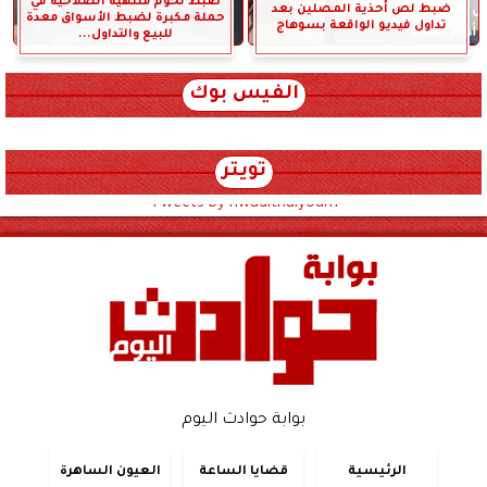
ضبط لحوم منتهية الصلاحية في
ضبط لص أحذية المصلين بعد
حملة مكبرة لضبط الأسواق معدة
تداول فيديو الواقعة بسوهاج
للبيع والتداول...
الفيس بوك
تويتر
Tweets by hwadithalyoum
بوابة حوادث اليوم
الرئيسية
قضايا الساعة
العيون الساهرة