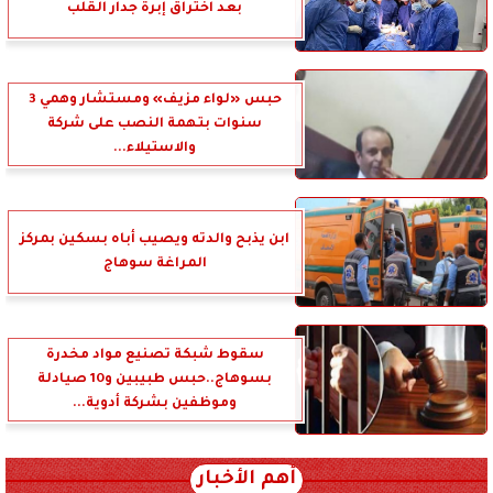
بعد اختراق إبرة جدار القلب
حبس «لواء مزيف» ومستشار وهمي 3
سنوات بتهمة النصب على شركة
والاستيلاء...
ابن يذبح والدته ويصيب أباه بسكين بمركز
المراغة سوهاج
سقوط شبكة تصنيع مواد مخدرة
بسوهاج..حبس طبيبين و10 صيادلة
وموظفين بشركة أدوية...
أهم الأخبار