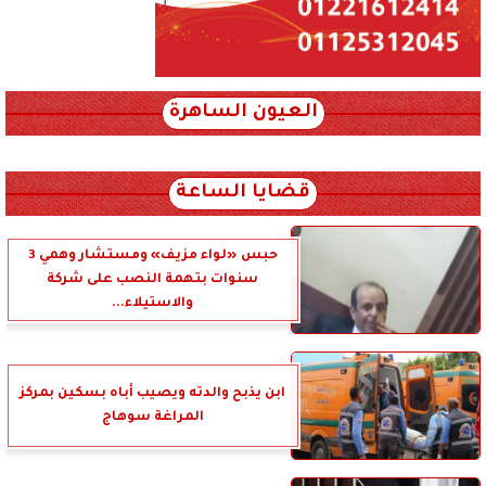
العيون الساهرة
xml_json/rss/~12.xml x0n not found
قضايا الساعة
حبس «لواء مزيف» ومستشار وهمي 3
سنوات بتهمة النصب على شركة
والاستيلاء...
ابن يذبح والدته ويصيب أباه بسكين بمركز
المراغة سوهاج