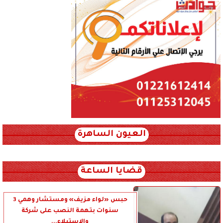
العيون الساهرة
xml_json/rss/~12.xml x0n not found
قضايا الساعة
حبس «لواء مزيف» ومستشار وهمي 3
سنوات بتهمة النصب على شركة
والاستيلاء...