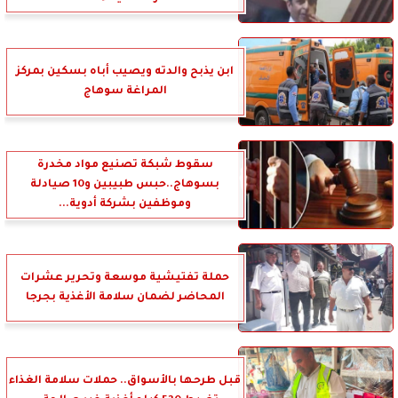
ابن يذبح والدته ويصيب أباه بسكين بمركز
المراغة سوهاج
سقوط شبكة تصنيع مواد مخدرة
بسوهاج..حبس طبيبين و10 صيادلة
وموظفين بشركة أدوية...
حملة تفتيشية موسعة وتحرير عشرات
المحاضر لضمان سلامة الأغذية بجرجا
قبل طرحها بالأسواق.. حملات سلامة الغذاء