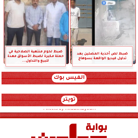
ضبط لحوم منتهية الصلاحية في
ضبط لص أحذية المصلين بعد
حملة مكبرة لضبط الأسواق معدة
تداول فيديو الواقعة بسوهاج
للبيع والتداول...
الفيس بوك
تويتر
Tweets by hwadithalyoum