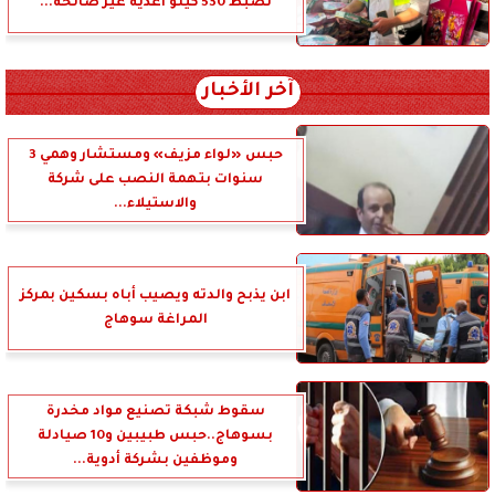
تضبط 530 كيلو أغذية غير صالحة...
آخر الأخبار
حبس «لواء مزيف» ومستشار وهمي 3
سنوات بتهمة النصب على شركة
والاستيلاء...
ابن يذبح والدته ويصيب أباه بسكين بمركز
المراغة سوهاج
سقوط شبكة تصنيع مواد مخدرة
بسوهاج..حبس طبيبين و10 صيادلة
وموظفين بشركة أدوية...