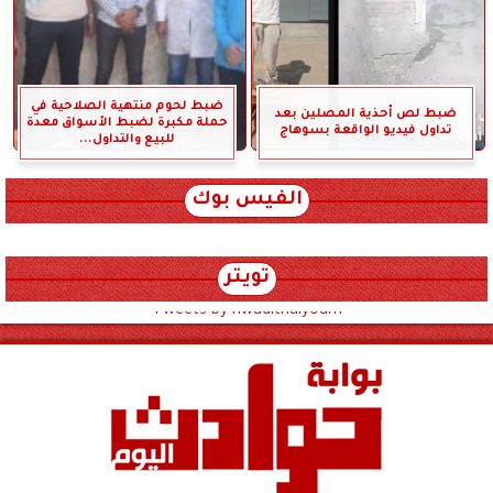
ضبط لحوم منتهية الصلاحية في
ضبط لص أحذية المصلين بعد
حملة مكبرة لضبط الأسواق معدة
تداول فيديو الواقعة بسوهاج
للبيع والتداول...
الفيس بوك
تويتر
Tweets by hwadithalyoum