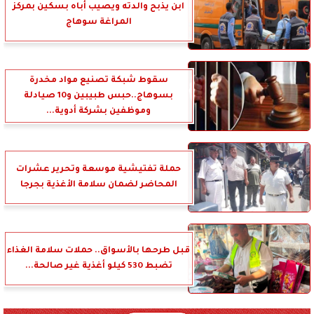
ابن يذبح والدته ويصيب أباه بسكين بمركز
المراغة سوهاج
سقوط شبكة تصنيع مواد مخدرة
بسوهاج..حبس طبيبين و10 صيادلة
وموظفين بشركة أدوية...
حملة تفتيشية موسعة وتحرير عشرات
المحاضر لضمان سلامة الأغذية بجرجا
قبل طرحها بالأسواق.. حملات سلامة الغذاء
تضبط 530 كيلو أغذية غير صالحة...