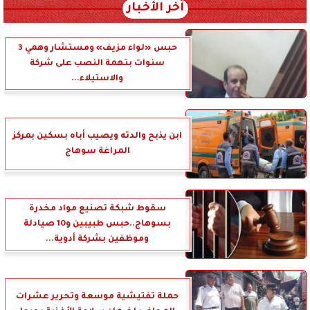
آخر الأخبار
حبس «لواء مزيف» ومستشار وهمي 3
سنوات بتهمة النصب على شركة
والاستيلاء...
ابن يذبح والدته ويصيب أباه بسكين بمركز
المراغة سوهاج
سقوط شبكة تصنيع مواد مخدرة
بسوهاج..حبس طبيبين و10 صيادلة
وموظفين بشركة أدوية...
حملة تفتيشية موسعة وتحرير عشرات