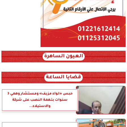
العيون الساهرة
xml_json/rss/~12.xml x0n not found
قضايا الساعة
حبس «لواء مزيف» ومستشار وهمي 3
سنوات بتهمة النصب على شركة
والاستيلاء...