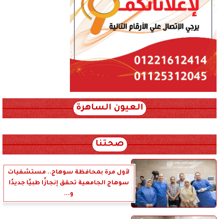
العيون الساهرة
xml_json/rss/~12.xml x0n not found
صحتنا
لأول مرة بمحافظة سوهاج.. مستشفيات
سوهاج الجامعية تحقق إنجازًا طبيًا جديدًا
و...