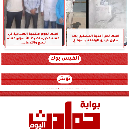
ضبط لحوم منتهية الصلاحية في
ضبط لص أحذية المصلين بعد
حملة مكبرة لضبط الأسواق معدة
تداول فيديو الواقعة بسوهاج
للبيع والتداول...
الفيس بوك
تويتر
Tweets by hwadithalyoum