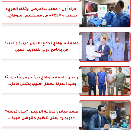
إجراء أول 3 عمليات لمرضى ارتخاء المريء
بتقنية «POEM» في مستشفى سوهاج...
جامعة سوهاج تجمع 10 دول عربية وأجنبية
في برنامج دولي للتدريب الطبي
رئيس جامعة سوهاج يترأس فريقًا جراحيًا
يعيد الحركة لطفل أصيب بشلل كامل...
ضمن مبادرة فخامة الرئيس ”حياة كريمة”
”دويدار” يعلن تنظيم 5 قوافل طبية...