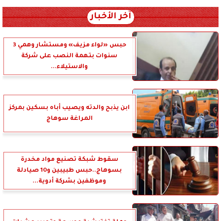
آخر الأخبار
حبس «لواء مزيف» ومستشار وهمي 3
سنوات بتهمة النصب على شركة
والاستيلاء...
ابن يذبح والدته ويصيب أباه بسكين بمركز
المراغة سوهاج
سقوط شبكة تصنيع مواد مخدرة
بسوهاج..حبس طبيبين و10 صيادلة
وموظفين بشركة أدوية...