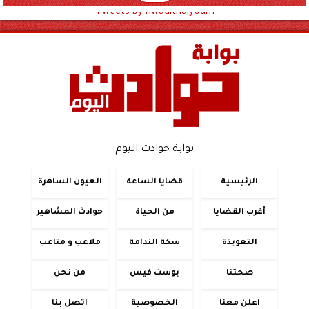
Tweets by hwadithalyoum
بوابة حوادث اليوم
الرئيسية
قضايا الساعة
العيون الساهرة
أغرب القضايا
من الحياة
حوادث المشاهير
التعويذة
سكة الندامة
ملاعب و متاعب
صحتنا
بوست فيس
من نحن
اعلن معنا
الخصوصية
اتصل بنا