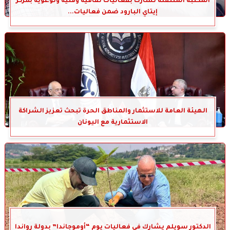
المكتبة المتنقلة تشارك بفعاليات ثقافية وفنية وتوعوية بمركز
إيتاي البارود ضمن فعاليات...
الهيئة العامة للاستثمار والمناطق الحرة تبحث تعزيز الشراكة
الاستثمارية مع اليونان
الدكتور سويلم يشارك في فعاليات يوم “أوموجاندا” بدولة رواندا