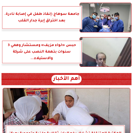
جامعة سوهاج :إنقاذ طفل في إصابة نادرة.
بعد اختراق إبرة جدار القلب
حبس «لواء مزيف» ومستشار وهمي 3
سنوات بتهمة النصب على شركة
والاستيلاء...
أهم الأخبار