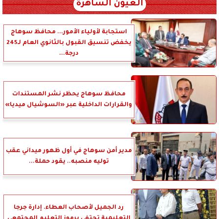
العيون الساهرة
استجابة لأولياء الأمور... محافظ سوهاج
يخفض تنسيق القبول بالثانوي العام لـ245
درجة...
محافظ سوهاج يحظر نشر المستندات
والقرارات الداخلية عبر «السوشيال ميديا»
مدير أمن سوهاج في أول ظهور ميداني عقب
توليه منصبه.. يقود حملة...
رد الجميل لأصحاب العطاء. إدارة جرجا
التعليمية تحتفي برموز التعليم المجتمعي