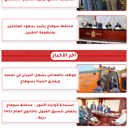
محافظ سوهاج يشيد بجهود العاملين
بمنظومة التقنين
آخر الأخبار
موظف بالمعاش يشعل النيران في نفسه
ويفارق الحياة بسوهاج
استجابة لأولياء الأمور... محافظ سوهاج
يخفض تنسيق القبول بالثانوي العام لـ245
درجة...