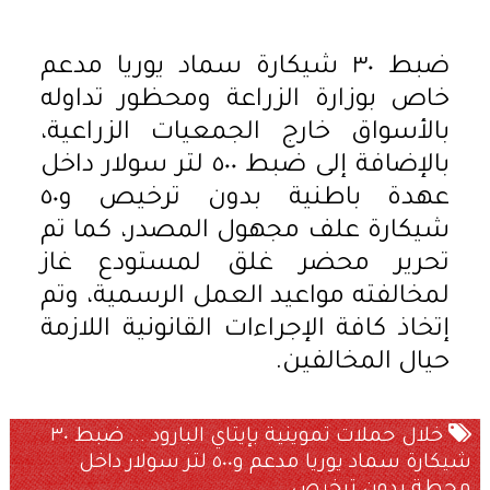
ضبط ٣٠ شيكارة سماد يوريا مدعم
خاص بوزارة الزراعة ومحظور تداوله
بالأسواق خارج الجمعيات الزراعية،
بالإضافة إلى ضبط ٥٠٠ لتر سولار داخل
عهدة باطنية بدون ترخيص و٥٠
شيكارة علف مجهول المصدر، كما تم
تحرير محضر غلق لمستودع غاز
لمخالفته مواعيد العمل الرسمية، وتم
إتخاذ كافة الإجراءات القانونية اللازمة
حيال المخالفين.
خلال حملات تموينية بإيتاي البارود ... ضبط ٣٠
شيكارة سماد يوريا مدعم و٥٠٠ لتر سولار داخل
محطة بدون ترخيص