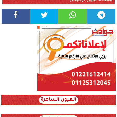
العيون الساهرة
xml_json/rss/~12.xml x0n not found