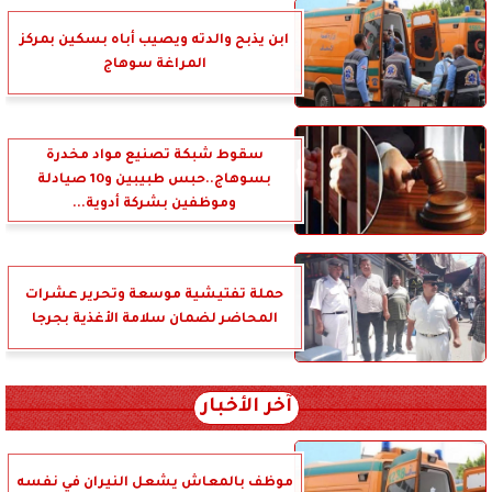
ابن يذبح والدته ويصيب أباه بسكين بمركز
المراغة سوهاج
سقوط شبكة تصنيع مواد مخدرة
بسوهاج..حبس طبيبين و10 صيادلة
وموظفين بشركة أدوية...
حملة تفتيشية موسعة وتحرير عشرات
المحاضر لضمان سلامة الأغذية بجرجا
آخر الأخبار
موظف بالمعاش يشعل النيران في نفسه