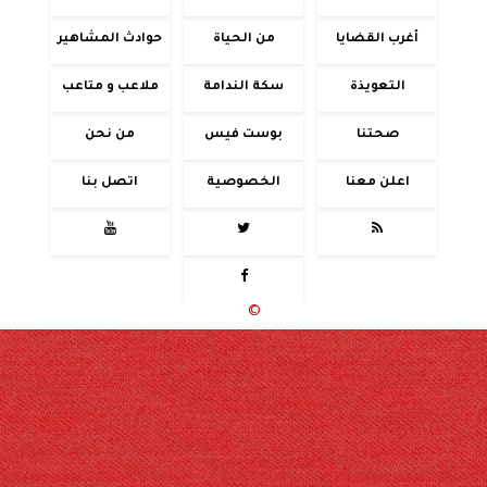
أغرب القضايا
من الحياة
حوادث المشاهير
التعويذة
سكة الندامة
ملاعب و متاعب
صحتنا
بوست فيس
من نحن
اعلن معنا
الخصوصية
اتصل بنا




جميع الحقوق محفوظة
©
2020 - 2026 - حوادث اليوم