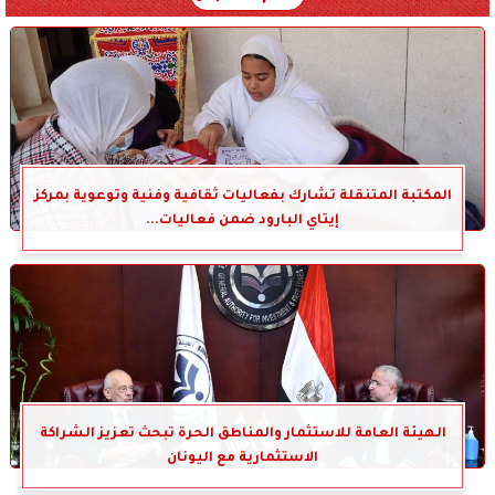
المكتبة المتنقلة تشارك بفعاليات ثقافية وفنية وتوعوية بمركز
إيتاي البارود ضمن فعاليات...
الهيئة العامة للاستثمار والمناطق الحرة تبحث تعزيز الشراكة
الاستثمارية مع اليونان