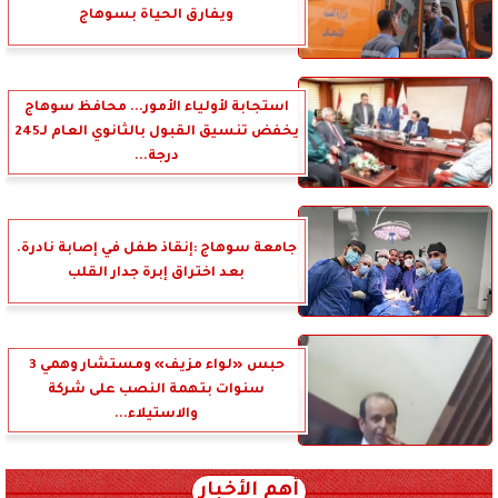
ويفارق الحياة بسوهاج
استجابة لأولياء الأمور... محافظ سوهاج
يخفض تنسيق القبول بالثانوي العام لـ245
درجة...
جامعة سوهاج :إنقاذ طفل في إصابة نادرة.
بعد اختراق إبرة جدار القلب
حبس «لواء مزيف» ومستشار وهمي 3
سنوات بتهمة النصب على شركة
والاستيلاء...
أهم الأخبار