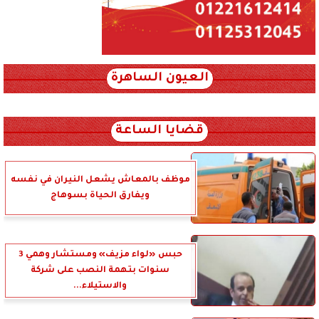
العيون الساهرة
xml_json/rss/~12.xml x0n not found
قضايا الساعة
موظف بالمعاش يشعل النيران في نفسه
ويفارق الحياة بسوهاج
حبس «لواء مزيف» ومستشار وهمي 3
سنوات بتهمة النصب على شركة
والاستيلاء...