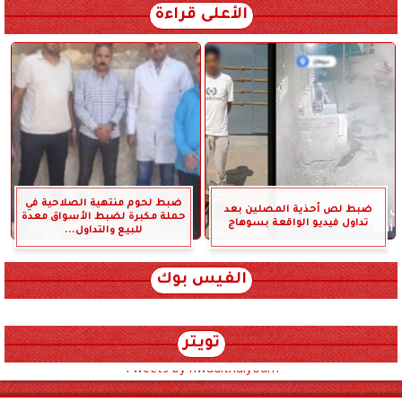
الأعلى قراءة
ضبط لحوم منتهية الصلاحية في
ضبط لص أحذية المصلين بعد
حملة مكبرة لضبط الأسواق معدة
تداول فيديو الواقعة بسوهاج
للبيع والتداول...
الفيس بوك
تويتر
Tweets by hwadithalyoum