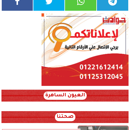
العيون الساهرة
xml_json/rss/~12.xml x0n not found
صحتنا