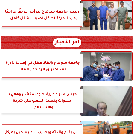
رئيس جامعة سوهاج يترأس فريقًا جراحيًا
يعيد الحركة لطفل أصيب بشلل كامل...
آخر الأخبار
جامعة سوهاج :إنقاذ طفل في إصابة نادرة.
بعد اختراق إبرة جدار القلب
حبس «لواء مزيف» ومستشار وهمي 3
سنوات بتهمة النصب على شركة
والاستيلاء...
ابن يذبح والدته ويصيب أباه بسكين بمركز