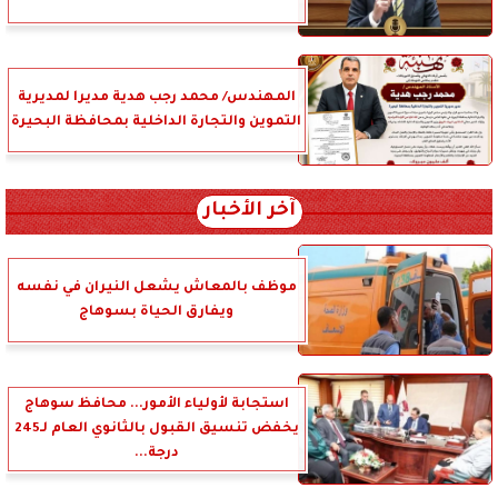
المهندس/ محمد رجب هدية مديرا لمديرية
التموين والتجارة الداخلية بمحافظة البحيرة
آخر الأخبار
موظف بالمعاش يشعل النيران في نفسه
ويفارق الحياة بسوهاج
استجابة لأولياء الأمور... محافظ سوهاج
يخفض تنسيق القبول بالثانوي العام لـ245
درجة...