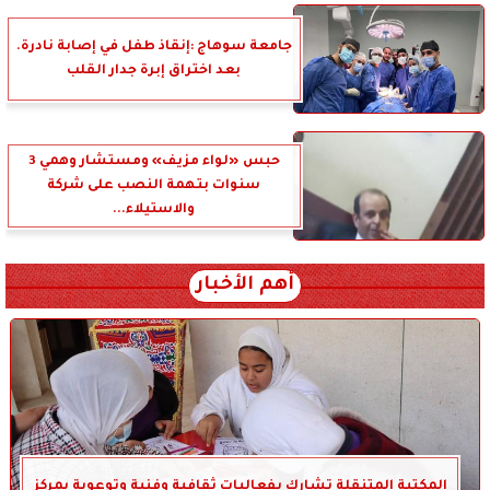
جامعة سوهاج :إنقاذ طفل في إصابة نادرة.
بعد اختراق إبرة جدار القلب
حبس «لواء مزيف» ومستشار وهمي 3
سنوات بتهمة النصب على شركة
والاستيلاء...
أهم الأخبار
المكتبة المتنقلة تشارك بفعاليات ثقافية وفنية وتوعوية بمركز