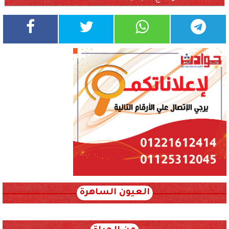
العيون الساهرة
xml_json/rss/~12.xml x0n not found