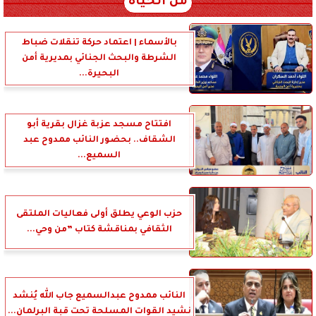
من الحياة
بالأسماء | اعتماد حركة تنقلات ضباط
الشرطة والبحث الجنائي بمديرية أمن
البحيرة...
افتتاح مسجد عزبة غزال بقرية أبو
الشقاف.. بحضور النائب ممدوح عبد
السميع...
حزب الوعي يطلق أولى فعاليات الملتقى
الثقافي بمناقشة كتاب ”من وحي...
النائب ممدوح عبدالسميع جاب الله يُنشد
نشيد القوات المسلحة تحت قبة البرلمان...