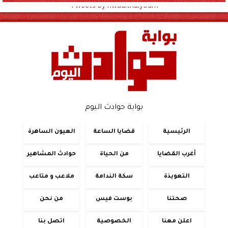
Tweets by hwadithalyoum
بوابة حوادث اليوم
الرئيسية
قضايا الساعة
العيون الساهرة
أغرب القضايا
من الحياة
حوادث المشاهير
التعويذة
سكة الندامة
ملاعب و متاعب
صحتنا
بوست فيس
من نحن
اعلن معنا
الخصوصية
اتصل بنا