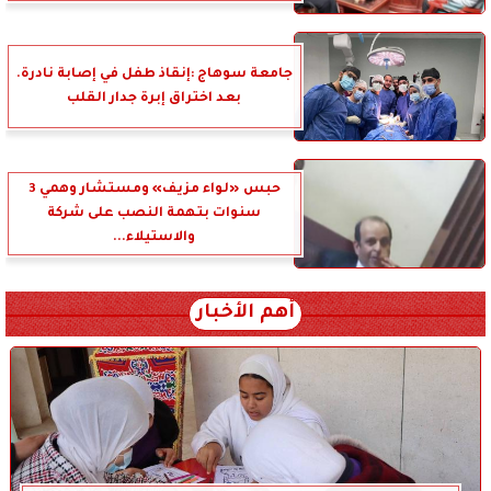
جامعة سوهاج :إنقاذ طفل في إصابة نادرة.
بعد اختراق إبرة جدار القلب
حبس «لواء مزيف» ومستشار وهمي 3
سنوات بتهمة النصب على شركة
والاستيلاء...
أهم الأخبار