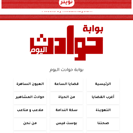
تويتر
Tweets by hwadithalyoum
بوابة حوادث اليوم
الرئيسية
قضايا الساعة
العيون الساهرة
أغرب القضايا
من الحياة
حوادث المشاهير
التعويذة
سكة الندامة
ملاعب و متاعب
صحتنا
بوست فيس
من نحن