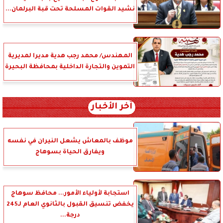
نشيد القوات المسلحة تحت قبة البرلمان...
المهندس/ محمد رجب هدية مديرا لمديرية
التموين والتجارة الداخلية بمحافظة البحيرة
آخر الأخبار
موظف بالمعاش يشعل النيران في نفسه
ويفارق الحياة بسوهاج
استجابة لأولياء الأمور... محافظ سوهاج
يخفض تنسيق القبول بالثانوي العام لـ245
درجة...