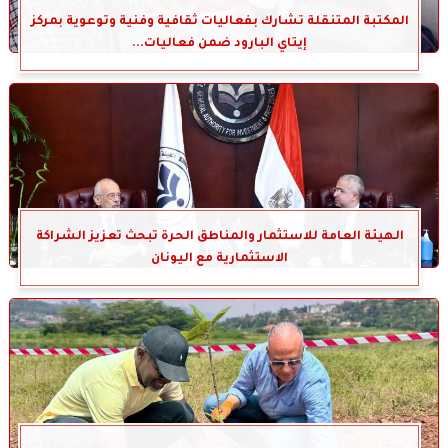
المكتبة المتنقلة تشارك بفعاليات ثقافية وفنية وتوعوية بمركز
إيتاي البارود ضمن فعاليات...
الهيئة العامة للاستثمار والمناطق الحرة تبحث تعزيز الشراكة
الاستثمارية مع اليونان