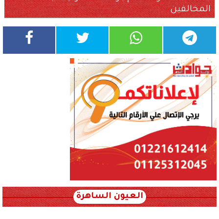
المخالفين
العيون الساهرة
xml_json/rss/~12.xml x0n not found