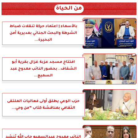
من الحياة
بالأسماء | اعتماد حركة تنقلات ضباط
الشرطة والبحث الجنائي بمديرية أمن
البحيرة...
افتتاح مسجد عزبة غزال بقرية أبو
الشقاف.. بحضور النائب ممدوح عبد
السميع...
حزب الوعي يطلق أولى فعاليات الملتقى
الثقافي بمناقشة كتاب ”من وحي...
النائب ممدوح عبدالسميع جاب الله يُنشد