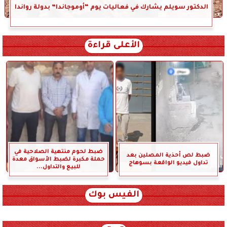
الدكتور سويلم يشارك في فعاليات يوم “أوموجاندا” بدولة رواندا
الأعلى قراءة
ضبط لحوم منتهية الصلاحية في
ضبط لص أحذية المصلين بعد
حملة مكبرة لضبط الأسواق معدة
تداول فيديو الواقعة بسوهاج
للبيع والتداول...
الفيس بوك