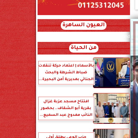
العيون الساهرة
xml_json/rss/~12.xml x0n not found
من الحياة
بالأسماء | اعتماد حركة تنقلات
ضباط الشرطة والبحث
الجنائي بمديرية أمن البحيرة...
افتتاح مسجد عزبة غزال
بقرية أبو الشقاف.. بحضور
النائب ممدوح عبد السميع...
حزب الوعي يطلق أولى