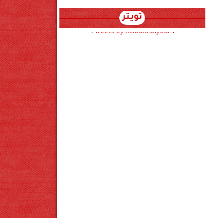
تويتر
Tweets by hwadithalyoum