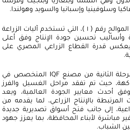
ول وهي النمسا وبلغاريا وبلجيكا وفرنسا
فاكيا وسلوفينيا وإسبانيا والسويد وهولندا.
وخلال الجولة، تم تفقد محطة الموالح رقم ( ١ )، التي تستخدم آليات الزراعة
ة وأساليب تحسين جودة الإنتاج وفق أعلى
ج يعكس قدرة القطاع الزراعي المصري على
ة.
كما شهدت الزيارة إفتتاح المرحلة الثانية من مصنع IQF المتخصص في
اكهة، حيث تم تفقد مراحل الغسيل والفرز
 وفق أحدث معايير الجودة العالمية، ويعد
لمرتبطة بالإنتاج الزراعي، لما يقدمه من
عية، إلى جانب فتح أسواق تصديرية جديدة
 مباشرة لأبناء المحافظة، بما يعزز جهود
ين الشباب.