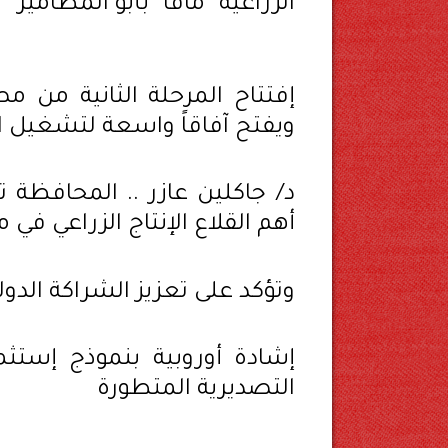
الزراعية "مافا" بأبو المطامير
ويفتح آفاقاً واسعة لتشغيل 
د/ جاكلين عازر .. المحافظة 
أهم القلاع الإنتاج الزراعي في 
وتؤكد على تعزيز الشراكة الدو
إشادة أوروبية بنموذج إستثما
التصديرية المتطورة