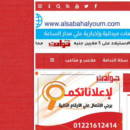
محافظ سوهاج يحيل واقعة ردم نهر الني
سكة الندامة
ملاعب و متاعب