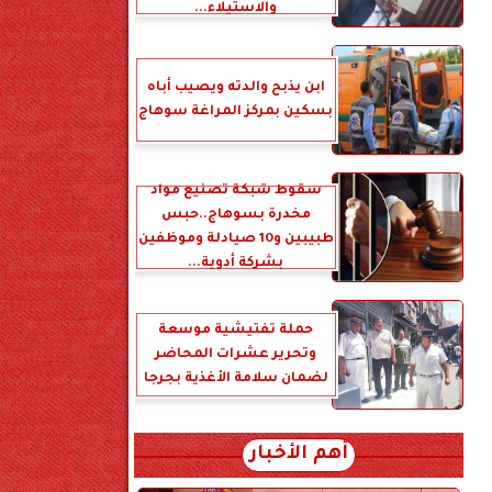
والاستيلاء...
ابن يذبح والدته ويصيب أباه
بسكين بمركز المراغة سوهاج
سقوط شبكة تصنيع مواد
مخدرة بسوهاج..حبس
طبيبين و10 صيادلة وموظفين
بشركة أدوية...
حملة تفتيشية موسعة
وتحرير عشرات المحاضر
لضمان سلامة الأغذية بجرجا
أهم الأخبار