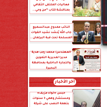
فعاليات الملتقى الثقافي
بمناقشة كتاب ”من وحي...
النائب ممدوح عبدالسميع
جاب الله يُنشد نشيد القوات
المسلحة تحت قبة البرلمان...
المهندس/ محمد رجب هدية
مديرا لمديرية التموين
والتجارة الداخلية بمحافظة
البحيرة
آخر الأخبار
حبس «لواء مزيف»
ومستشار وهمي 3 سنوات
بتهمة النصب على شركة