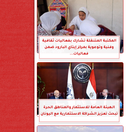
المكتبة المتنقلة تشارك بفعاليات ثقافية
وفنية وتوعوية بمركز إيتاي البارود ضمن
فعاليات...
الهيئة العامة للاستثمار والمناطق الحرة
تبحث تعزيز الشراكة الاستثمارية مع اليونان