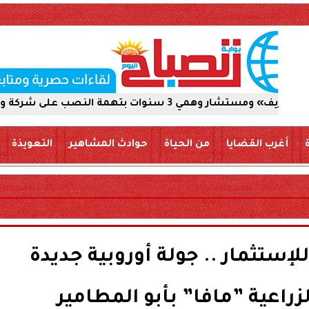
الاستيلاء على 5 ملايين جنيه
أغرب القضايا
من الحياة
حوادث المشاهير
التعويذة
للإستثمار .. جولة أوروبية جديدة
راعية ”مافا” بأبو المطامير