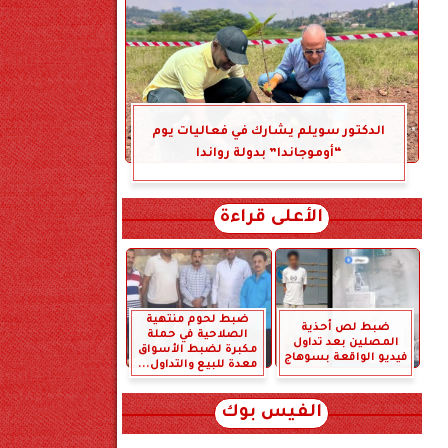
الدكتور سويلم يشارك في فعاليات يوم
“أوموجاندا” بدولة رواندا
الأعلى قراءة
ضبط لحوم منتهية
ضبط لص أحذية
الصلاحية في حملة
المصلين بعد تداول
مكبرة لضبط الأسواق
فيديو الواقعة بسوهاج
معدة للبيع والتداول...
الفيس بوك