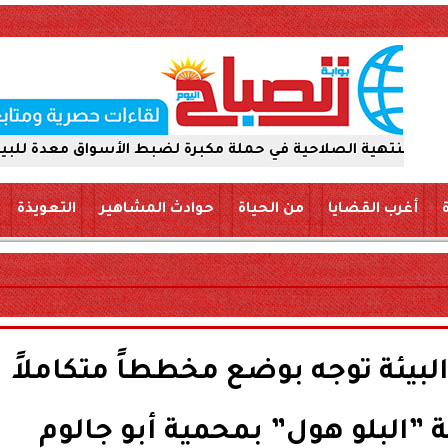
لصلاحية في حملة مكبرة لضبط الأسواق معدة للبيع والتداول ل
أغرب القضايا
من الحياة
حوادث المشاهير
التعويذة
والبيئة توجه بوضع مخططاً متكاملاً
”البلو هول” بمحمية أبو جالوم