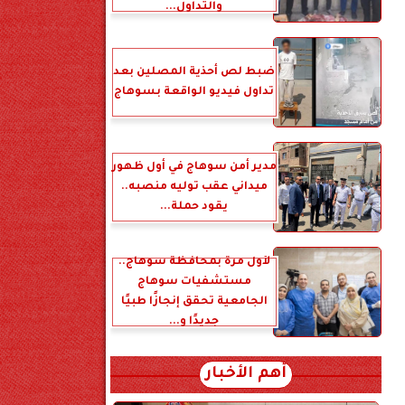
والتداول...
ضبط لص أحذية المصلين بعد
تداول فيديو الواقعة بسوهاج
مدير أمن سوهاج في أول ظهور
ميداني عقب توليه منصبه..
يقود حملة...
لأول مرة بمحافظة سوهاج..
مستشفيات سوهاج
الجامعية تحقق إنجازًا طبيًا
جديدًا و...
أهم الأخبار