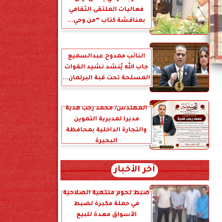
فعاليات الملتقى الثقافي
بمناقشة كتاب ”من وحي...
النائب ممدوح عبدالسميع
جاب الله يُنشد نشيد القوات
المسلحة تحت قبة البرلمان...
المهندس/ محمد رجب هدية
مديرا لمديرية التموين
والتجارة الداخلية بمحافظة
البحيرة
آخر الأخبار
ضبط لحوم منتهية الصلاحية
في حملة مكبرة لضبط
الأسواق معدة للبيع