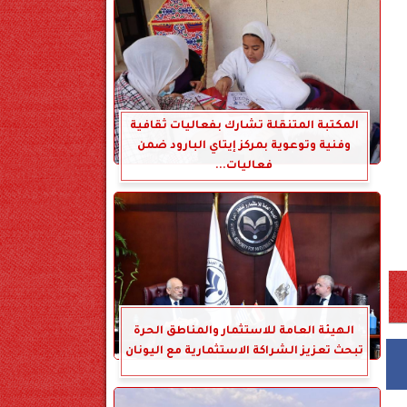
المكتبة المتنقلة تشارك بفعاليات ثقافية
وفنية وتوعوية بمركز إيتاي البارود ضمن
فعاليات...
الهيئة العامة للاستثمار والمناطق الحرة
تبحث تعزيز الشراكة الاستثمارية مع اليونان