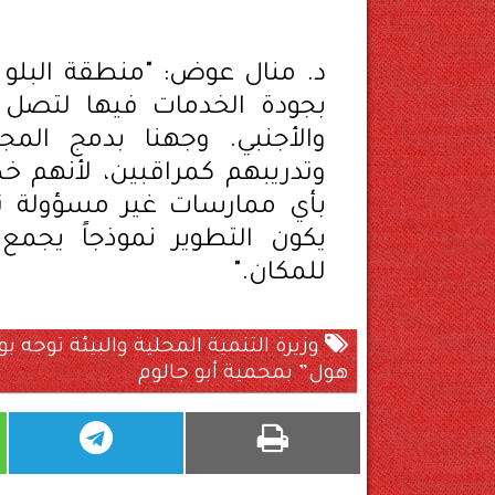
د. منال عوض: "منطقة البلو ه
بجودة الخدمات فيها لتصل
والأجنبي. وجهنا بدمج المج
وتدريبهم كمراقبين، لأنهم خ
بأي ممارسات غير مسؤولة ت
يكون التطوير نموذجاً يجمع 
للمكان."
وزيرة التنمية المحلية والبيئة توجه
هول” بمحمية أبو جالوم