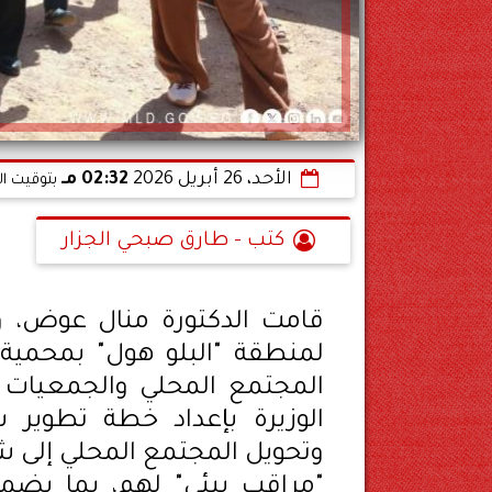
الأحد، 26 أبريل 2026
02:32 مـ
بتوقيت ال
كتب - طارق صبحي الجزار
قامت الدكتورة منال عوض، وزي
لمنطقة "البلو هول" بمحمية 
المجتمع المحلي والجمعيات 
الوزيرة بإعداد خطة تطوير 
وتحويل المجتمع المحلي إلى ش
"مراقب بيئي" لهم، بما يضمن