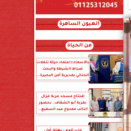
العيون الساهرة
xml_json/rss/~12.xml x0n not found
من الحياة
بالأسماء | اعتماد حركة تنقلات
ضباط الشرطة والبحث
الجنائي بمديرية أمن البحيرة...
افتتاح مسجد عزبة غزال
بقرية أبو الشقاف.. بحضور
النائب ممدوح عبد السميع...
حزب الوعي يطلق أولى