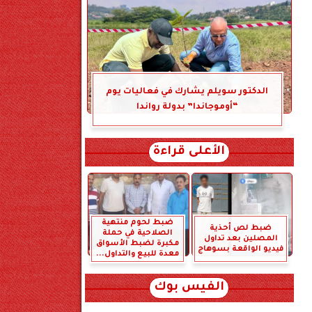
الدكتور سويلم يشارك في فعاليات يوم
“أوموجاندا” بدولة رواندا
الأعلى قراءة
ضبط لحوم منتهية
ضبط لص أحذية
الصلاحية في حملة
المصلين بعد تداول
مكبرة لضبط الأسواق
فيديو الواقعة بسوهاج
معدة للبيع والتداول...
الفيس بوك