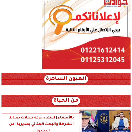
العيون الساهرة
xml_json/rss/~12.xml x0n not found
من الحياة
بالأسماء | اعتماد حركة تنقلات ضباط
الشرطة والبحث الجنائي بمديرية أمن
البحيرة...