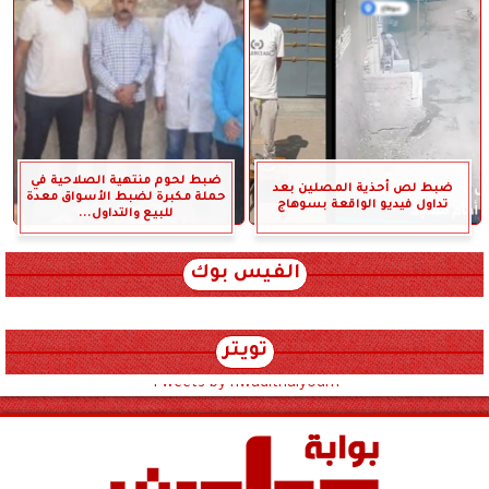
ضبط لحوم منتهية الصلاحية في
ضبط لص أحذية المصلين بعد
حملة مكبرة لضبط الأسواق معدة
تداول فيديو الواقعة بسوهاج
للبيع والتداول...
الفيس بوك
تويتر
Tweets by hwadithalyoum