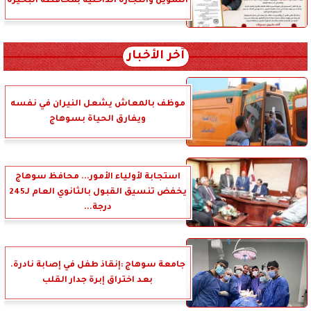
التموين والتجارة الداخلية بمحافظة البحيرة
آخر الأخبار
موظف بالمعاش يشعل النيران في نفسه
ويفارق الحياة بسوهاج
استجابة لأولياء الأمور... محافظ سوهاج
يخفض تنسيق القبول بالثانوي العام لـ245
درجة...
جامعة سوهاج :إنقاذ طفل في إصابة نادرة.
بعد اختراق إبرة جدار القلب