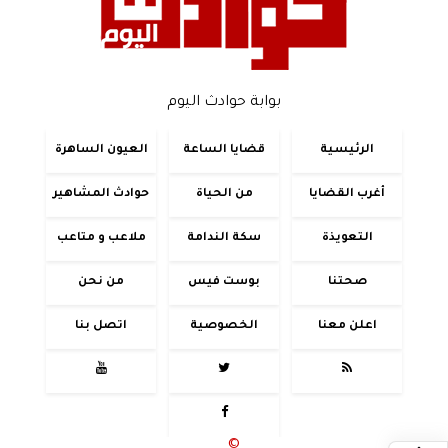
بوابة حوادث اليوم
الرئيسية
قضايا الساعة
العيون الساهرة
أغرب القضايا
من الحياة
حوادث المشاهير
التعويذة
سكة الندامة
ملاعب و متاعب
صحتنا
بوست فيس
من نحن
اعلن معنا
الخصوصية
اتصل بنا




جميع الحقوق محفوظة
©
2020 - 2026 - حوادث اليوم