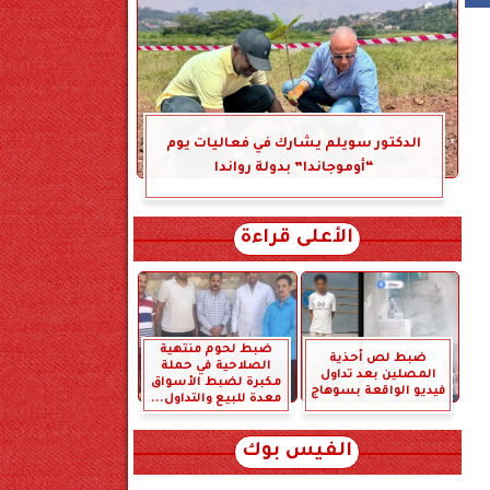
الدكتور سويلم يشارك في فعاليات يوم
“أوموجاندا” بدولة رواندا
الأعلى قراءة
ضبط لحوم منتهية
ضبط لص أحذية
الصلاحية في حملة
المصلين بعد تداول
مكبرة لضبط الأسواق
فيديو الواقعة بسوهاج
معدة للبيع والتداول...
الفيس بوك