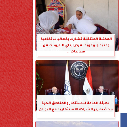
المكتبة المتنقلة تشارك بفعاليات ثقافية
وفنية وتوعوية بمركز إيتاي البارود ضمن
فعاليات...
الهيئة العامة للاستثمار والمناطق الحرة
تبحث تعزيز الشراكة الاستثمارية مع اليونان