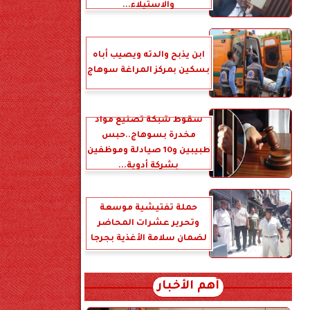
والاستيلاء...
ابن يذبح والدته ويصيب أباه
بسكين بمركز المراغة سوهاج
سقوط شبكة تصنيع مواد
مخدرة بسوهاج..حبس
طبيبين و10 صيادلة وموظفين
بشركة أدوية...
حملة تفتيشية موسعة
وتحرير عشرات المحاضر
لضمان سلامة الأغذية بجرجا
أهم الأخبار