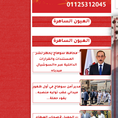
العيون الساهرة
xml_json/rss/~12.xml x0n not found
العيون الساهرة
محافظ سوهاج يحظر نشر
المستندات والقرارات
الداخلية عبر «السوشيال
ميديا»
مدير أمن سوهاج في أول ظهور
ميداني عقب توليه منصبه..
يقود حملة...
رد الجميل لأصحاب العطاء.