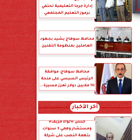
إدارة جرجا التعليمية تحتفي
برموز التعليم المجتمعي
محافظ سوهاج يشيد بجهود
العاملين بمنظومة التقنين
محافظ سوهاج: موافقة
الرئيس السيسي على منحة
10 ملايين دولار تعزز مسيرة...
آخر الأخبار
حبس «لواء مزيف»
ومستشار وهمي 3 سنوات
بتهمة النصب على شركة