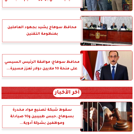
محافظ سوهاج يشيد بجهود العاملين
بمنظومة التقنين
محافظ سوهاج: موافقة الرئيس السيسي
على منحة 10 ملايين دولار تعزز مسيرة...
آخر الأخبار
سقوط شبكة تصنيع مواد مخدرة
بسوهاج..حبس طبيبين و10 صيادلة
وموظفين بشركة أدوية...