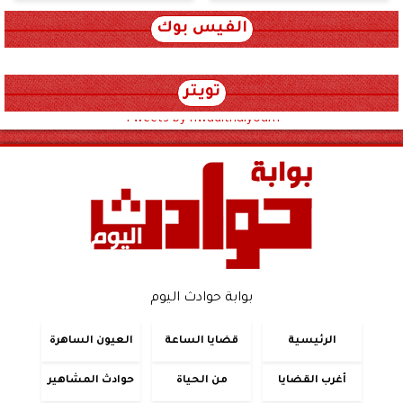
الفيس بوك
تويتر
Tweets by hwadithalyoum
بوابة حوادث اليوم
الرئيسية
قضايا الساعة
العيون الساهرة
أغرب القضايا
من الحياة
حوادث المشاهير