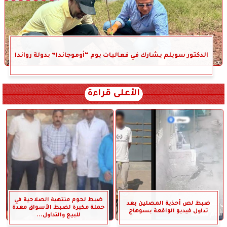
الدكتور سويلم يشارك في فعاليات يوم “أوموجاندا” بدولة رواندا
الأعلى قراءة
ضبط لحوم منتهية الصلاحية في
ضبط لص أحذية المصلين بعد
حملة مكبرة لضبط الأسواق معدة
تداول فيديو الواقعة بسوهاج
للبيع والتداول...