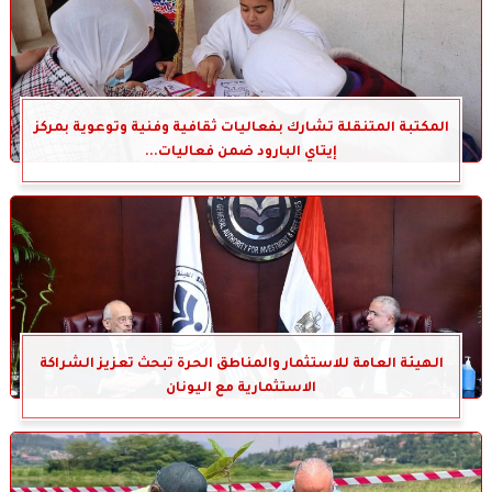
المكتبة المتنقلة تشارك بفعاليات ثقافية وفنية وتوعوية بمركز
إيتاي البارود ضمن فعاليات...
الهيئة العامة للاستثمار والمناطق الحرة تبحث تعزيز الشراكة
الاستثمارية مع اليونان