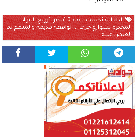
"الحشيش".
الداخلية تكشف حقيقة فيديو ترويج المواد
المخدرة بشوارع جرجا .. الواقعة قديمة والمتهم تم
القبض عليه