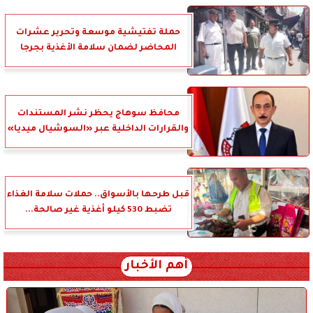
حملة تفتيشية موسعة وتحرير عشرات
المحاضر لضمان سلامة الأغذية بجرجا
محافظ سوهاج يحظر نشر المستندات
والقرارات الداخلية عبر «السوشيال ميديا»
قبل طرحها بالأسواق.. حملات سلامة الغذاء
تضبط 530 كيلو أغذية غير صالحة...
أهم الأخبار