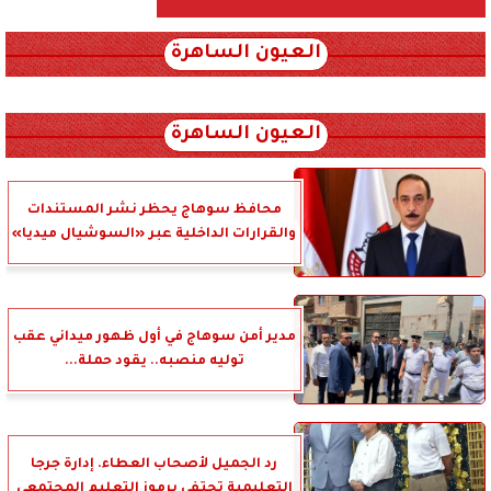
العيون الساهرة
xml_json/rss/~12.xml x0n not found
العيون الساهرة
محافظ سوهاج يحظر نشر المستندات
والقرارات الداخلية عبر «السوشيال ميديا»
مدير أمن سوهاج في أول ظهور ميداني عقب
توليه منصبه.. يقود حملة...
رد الجميل لأصحاب العطاء. إدارة جرجا
التعليمية تحتفي برموز التعليم المجتمعي