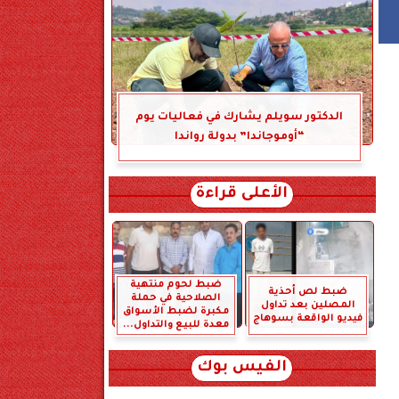
الدكتور سويلم يشارك في فعاليات يوم
“أوموجاندا” بدولة رواندا
الأعلى قراءة
ضبط لحوم منتهية
ضبط لص أحذية
الصلاحية في حملة
المصلين بعد تداول
مكبرة لضبط الأسواق
فيديو الواقعة بسوهاج
معدة للبيع والتداول...
الفيس بوك