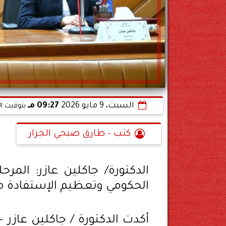
السبت، 9 مايو 2026
09:27 مـ
بتوقيت ال
كتب - طارق صبحي الجزار
الدكتورة/ جاكلين عازر: المرح
الحكومي وتعظيم الإستفادة من 
أكدت الدكتورة / جاكلين عازر –