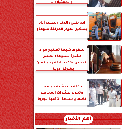
والاستيلاء...
ابن يذبح والدته ويصيب أباه
بسكين بمركز المراغة سوهاج
سقوط شبكة تصنيع مواد
مخدرة بسوهاج..حبس
طبيبين و10 صيادلة وموظفين
بشركة أدوية...
حملة تفتيشية موسعة
وتحرير عشرات المحاضر
لضمان سلامة الأغذية بجرجا
أهم الأخبار