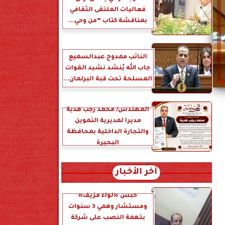
فعاليات الملتقى الثقافي
بمناقشة كتاب ”من وحي...
النائب ممدوح عبدالسميع
جاب الله يُنشد نشيد القوات
المسلحة تحت قبة البرلمان...
المهندس/ محمد رجب هدية
مديرا لمديرية التموين
والتجارة الداخلية بمحافظة
البحيرة
آخر الأخبار
حبس «لواء مزيف»
ومستشار وهمي 3 سنوات
بتهمة النصب على شركة