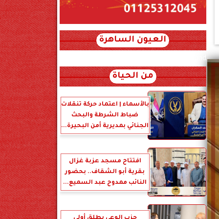
العيون الساهرة
xml_json/rss/~12.xml x0n not found
من الحياة
بالأسماء | اعتماد حركة تنقلات
ضباط الشرطة والبحث
الجنائي بمديرية أمن البحيرة...
افتتاح مسجد عزبة غزال
بقرية أبو الشقاف.. بحضور
النائب ممدوح عبد السميع...
حزب الوعي يطلق أولى