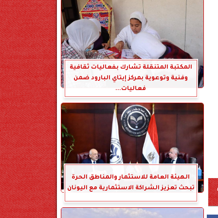
المكتبة المتنقلة تشارك بفعاليات ثقافية
وفنية وتوعوية بمركز إيتاي البارود ضمن
فعاليات...
الهيئة العامة للاستثمار والمناطق الحرة
تبحث تعزيز الشراكة الاستثمارية مع اليونان