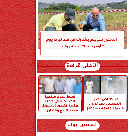
الدكتور سويلم يشارك في فعاليات يوم
“أوموجاندا” بدولة رواندا
الأعلى قراءة
ضبط لحوم منتهية
ضبط لص أحذية
الصلاحية في حملة
المصلين بعد تداول
مكبرة لضبط الأسواق
فيديو الواقعة بسوهاج
معدة للبيع والتداول...
الفيس بوك