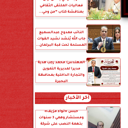
فعاليات الملتقى الثقافي
بمناقشة كتاب ”من وحي...
النائب ممدوح عبدالسميع
جاب الله يُنشد نشيد القوات
المسلحة تحت قبة البرلمان...
المهندس/ محمد رجب هدية
مديرا لمديرية التموين
والتجارة الداخلية بمحافظة
البحيرة
آخر الأخبار
حبس «لواء مزيف»
ومستشار وهمي 3 سنوات
بتهمة النصب على شركة