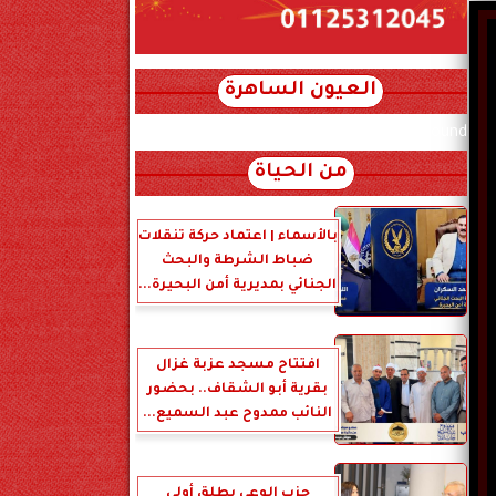
العيون الساهرة
xml_json/rss/~12.xml x0n not found
من الحياة
بالأسماء | اعتماد حركة تنقلات
ضباط الشرطة والبحث
الجنائي بمديرية أمن البحيرة...
افتتاح مسجد عزبة غزال
بقرية أبو الشقاف.. بحضور
النائب ممدوح عبد السميع...
حزب الوعي يطلق أولى