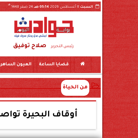
هـ
السبت
8 أغسطس 2026
05:14 صـ
24 صفر 1448
صلاح توفيق
ه بسكين بمركز المراغة سوهاج
حبس «لواء مزيف» ومستشار وهمي 3 سنوات بتهمة ال
رئيس التحرير
قضايا الساعة
العيون الساهرة
من الحياة
أوقاف البحيرة تواصل