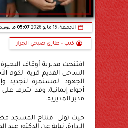
الجمعة، 15 مايو 2026
05:07 مـ
بتوقيت
كتب - طارق صبحي الجزار
الساحل القديم قرية الكوم ال
الجهود المستمرة لتجديد وإح
أجواء إيمانية. وقد أشرف على ا
مدير المديرية.
حيث تولى افتتاح المسجد فض
الإدارة، نيابة عن الدكتور عبد ا