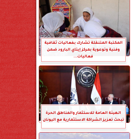
المكتبة المتنقلة تشارك بفعاليات ثقافية
وفنية وتوعوية بمركز إيتاي البارود ضمن
فعاليات...
الهيئة العامة للاستثمار والمناطق الحرة
تبحث تعزيز الشراكة الاستثمارية مع اليونان