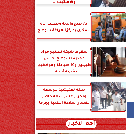
والاستيلاء...
ابن يذبح والدته ويصيب أباه
بسكين بمركز المراغة سوهاج
سقوط شبكة تصنيع مواد
مخدرة بسوهاج..حبس
طبيبين و10 صيادلة وموظفين
بشركة أدوية...
حملة تفتيشية موسعة
وتحرير عشرات المحاضر
لضمان سلامة الأغذية بجرجا
أهم الأخبار