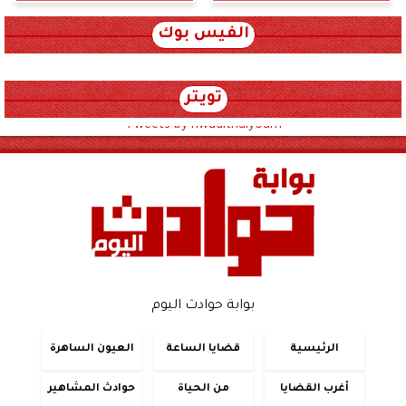
الفيس بوك
تويتر
Tweets by hwadithalyoum
بوابة حوادث اليوم
الرئيسية
قضايا الساعة
العيون الساهرة
أغرب القضايا
من الحياة
حوادث المشاهير