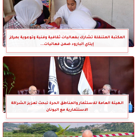
المكتبة المتنقلة تشارك بفعاليات ثقافية وفنية وتوعوية بمركز
إيتاي البارود ضمن فعاليات...
الهيئة العامة للاستثمار والمناطق الحرة تبحث تعزيز الشراكة
الاستثمارية مع اليونان