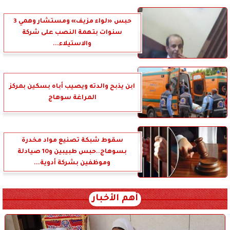
حبس «لواء مزيف» ومستشار وهمي 3
سنوات بتهمة النصب على شركة
والاستيلاء...
ابن يذبح والدته ويصيب أباه بسكين بمركز
المراغة سوهاج
سقوط شبكة تصنيع مواد مخدرة
بسوهاج..حبس طبيبين و10 صيادلة
وموظفين بشركة أدوية...
أهم الأخبار