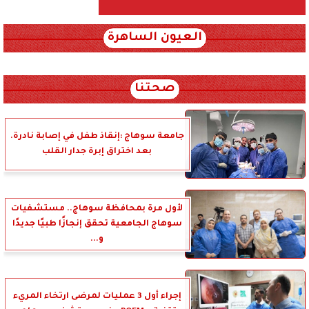
العيون الساهرة
xml_json/rss/~12.xml x0n not found
صحتنا
جامعة سوهاج :إنقاذ طفل في إصابة نادرة.
بعد اختراق إبرة جدار القلب
لأول مرة بمحافظة سوهاج.. مستشفيات
سوهاج الجامعية تحقق إنجازًا طبيًا جديدًا
و...
إجراء أول 3 عمليات لمرضى ارتخاء المريء