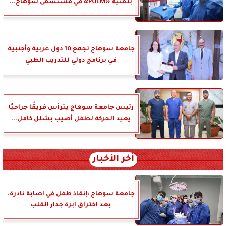
بتقنية «POEM» في مستشفى سوهاج...
جامعة سوهاج تجمع 10 دول عربية وأجنبية
في برنامج دولي للتدريب الطبي
رئيس جامعة سوهاج يترأس فريقًا جراحيًا
يعيد الحركة لطفل أصيب بشلل كامل...
آخر الأخبار
جامعة سوهاج :إنقاذ طفل في إصابة نادرة.
بعد اختراق إبرة جدار القلب