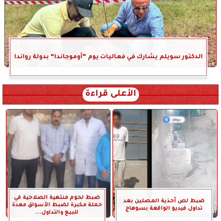
الدكتور سويلم يشارك في فعاليات يوم “أوموجاندا” بدولة رواندا
الأعلى قراءة
ضبط لحوم منتهية الصلاحية في
ضبط لص أحذية المصلين بعد
حملة مكبرة لضبط الأسواق معدة
تداول فيديو الواقعة بسوهاج
للبيع والتداول...