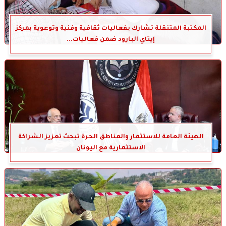
المكتبة المتنقلة تشارك بفعاليات ثقافية وفنية وتوعوية بمركز
إيتاي البارود ضمن فعاليات...
الهيئة العامة للاستثمار والمناطق الحرة تبحث تعزيز الشراكة
الاستثمارية مع اليونان