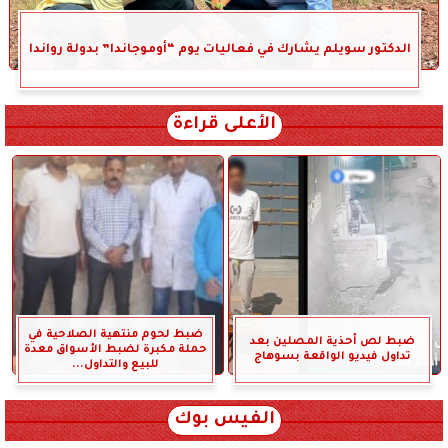
الدكتور سويلم يشارك في فعاليات يوم “أوموجاندا” بدولة رواندا
الأعلى قراءة
ضبط لحوم منتهية الصلاحية في
ضبط لص أحذية المصلين بعد
حملة مكبرة لضبط الأسواق معدة
تداول فيديو الواقعة بسوهاج
للبيع والتداول...
الفيس بوك