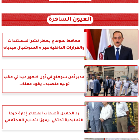
xml_json/rss/~12.xml x0n not found
العيون الساهرة
محافظ سوهاج يحظر نشر المستندات
والقرارات الداخلية عبر «السوشيال ميديا»
مدير أمن سوهاج في أول ظهور ميداني عقب
توليه منصبه.. يقود حملة...
رد الجميل لأصحاب العطاء. إدارة جرجا
التعليمية تحتفي برموز التعليم المجتمعي