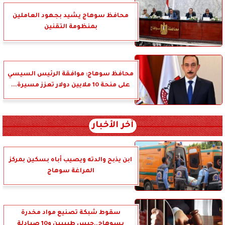
محافظ سوهاج يشيد بجهود العاملين
بمنظومة التقنين
محافظ سوهاج: موافقة الرئيس السيسي
على منحة 10 ملايين دولار تعزز مسيرة...
آخر الأخبار
ابن يذبح والدته ويصيب أباه بسكين بمركز
المراغة سوهاج
سقوط شبكة تصنيع مواد مخدرة
بسوهاج..حبس طبيبين و10 صيادلة