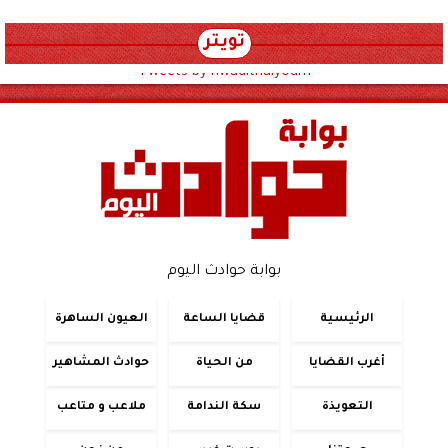
تويتر
Tweets by hwadithalyoum
بوابة حوادث اليوم
الرئيسية
قضايا الساعة
العيون الساهرة
أغرب القضايا
من الحياة
حوادث المشاهير
التعويذة
سكة الندامة
ملاعب و متاعب