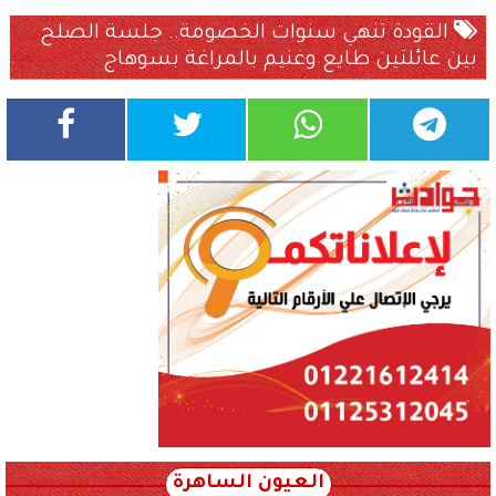
القودة تنهي سنوات الخصومة.. جلسة الصلح
بين عائلتين طايع وغنيم بالمراغة بسوهاج
العيون الساهرة