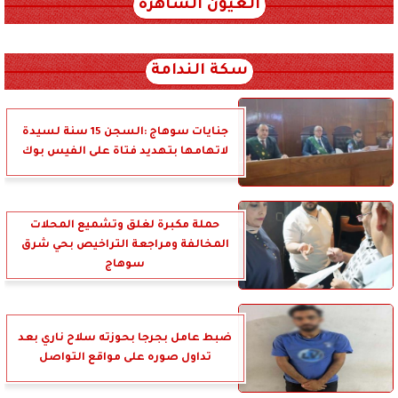
العيون الساهرة
xml_json/rss/~12.xml x0n not found
سكة الندامة
جنايات سوهاج :السجن 15 سنة لسيدة
لاتهامها بتهديد فتاة على الفيس بوك
حملة مكبرة لغلق وتشميع المحلات
المخالفة ومراجعة التراخيص بحي شرق
سوهاج
ضبط عامل بجرجا بحوزته سلاح ناري بعد
تداول صوره على مواقع التواصل