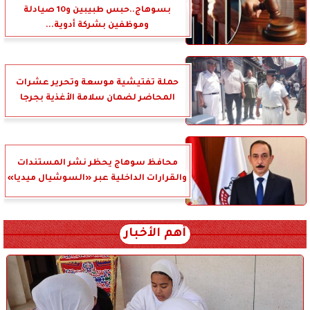
بسوهاج..حبس طبيبين و10 صيادلة
وموظفين بشركة أدوية...
حملة تفتيشية موسعة وتحرير عشرات
المحاضر لضمان سلامة الأغذية بجرجا
محافظ سوهاج يحظر نشر المستندات
والقرارات الداخلية عبر «السوشيال ميديا»
أهم الأخبار