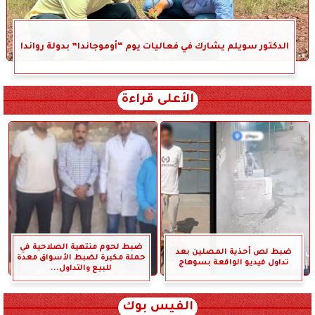
الدكتور سويلم يشارك في فعاليات يوم “أوموجاندا” بدولة رواندا
الأعلى قراءة
ضبط لحوم منتهية الصلاحية في
ضبط لص أحذية المصلين بعد
حملة مكبرة لضبط الأسواق معدة
تداول فيديو الواقعة بسوهاج
للبيع والتداول...
الفيس بوك