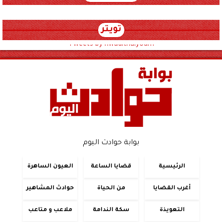
تويتر
Tweets by hwadithalyoum
بوابة حوادث اليوم
الرئيسية
قضايا الساعة
العيون الساهرة
أغرب القضايا
من الحياة
حوادث المشاهير
التعويذة
سكة الندامة
ملاعب و متاعب