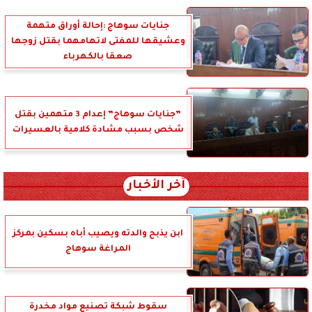
جنايات سوهاج :إحالة أوراق متهمة
وعشيقها للمفتى لاتهامهما بقتل زوجها
صعقا بالكهرباء
”جنايات سوهاج” إعدام 3 متهمين بقتل
شخص بسبب مشادة كلامية بالعسيرات
آخر الأخبار
ابن يذبح والدته ويصيب أباه بسكين بمركز
المراغة سوهاج
سقوط شبكة تصنيع مواد مخدرة