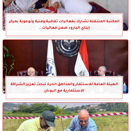
المكتبة المتنقلة تشارك بفعاليات ثقافية وفنية وتوعوية بمركز
إيتاي البارود ضمن فعاليات...
الهيئة العامة للاستثمار والمناطق الحرة تبحث تعزيز الشراكة
الاستثمارية مع اليونان