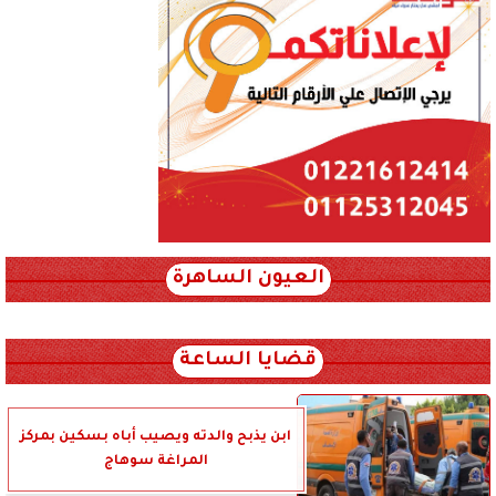
العيون الساهرة
xml_json/rss/~12.xml x0n not found
قضايا الساعة
ابن يذبح والدته ويصيب أباه بسكين بمركز
المراغة سوهاج