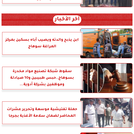
آخر الأخبار
ابن يذبح والدته ويصيب أباه بسكين بمركز
المراغة سوهاج
سقوط شبكة تصنيع مواد مخدرة
بسوهاج..حبس طبيبين و10 صيادلة
وموظفين بشركة أدوية...
حملة تفتيشية موسعة وتحرير عشرات
المحاضر لضمان سلامة الأغذية بجرجا