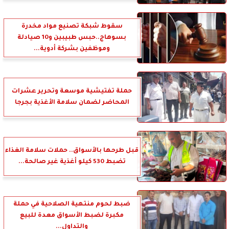
سقوط شبكة تصنيع مواد مخدرة
بسوهاج..حبس طبيبين و10 صيادلة
وموظفين بشركة أدوية...
حملة تفتيشية موسعة وتحرير عشرات
المحاضر لضمان سلامة الأغذية بجرجا
قبل طرحها بالأسواق.. حملات سلامة الغذاء
تضبط 530 كيلو أغذية غير صالحة...
ضبط لحوم منتهية الصلاحية في حملة
مكبرة لضبط الأسواق معدة للبيع
والتداول...