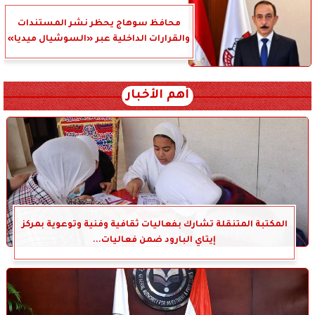
محافظ سوهاج يحظر نشر المستندات
والقرارات الداخلية عبر «السوشيال ميديا»
أهم الأخبار
المكتبة المتنقلة تشارك بفعاليات ثقافية وفنية وتوعوية بمركز
إيتاي البارود ضمن فعاليات...