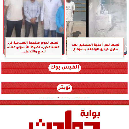
ضبط لحوم منتهية الصلاحية في
ضبط لص أحذية المصلين بعد
حملة مكبرة لضبط الأسواق معدة
تداول فيديو الواقعة بسوهاج
للبيع والتداول...
الفيس بوك
تويتر
Tweets by hwadithalyoum