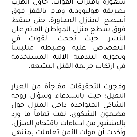
شعوره باقتراب القوات، حاول الهرب
بطريقة هوليوودية وقام بالقفز فوق
أسطح المنازل المجاورة، حتى سقط
فوق سطح منزل المواطن القائم على
النشر، حيث نجحت القوات في
الانقضاض عليه وضبطه متلبساً
وبحوزته البندقية الآلية المستخدمة
في ارتكاب جريمة القتل البشعة.
وفجرت التحقيقات مفاجأة من العيار
الثقيل؛ حيث باستدعاء وسؤال زوجة
الشاكي المتواجدة داخل المنزل حول
مضمون الشكوى، نفت تماماً ما ورد
بالمنشور من ادعاءات باقتحام المنزل،
وأكدت أن قوات الأمن تعاملت بمنتهى