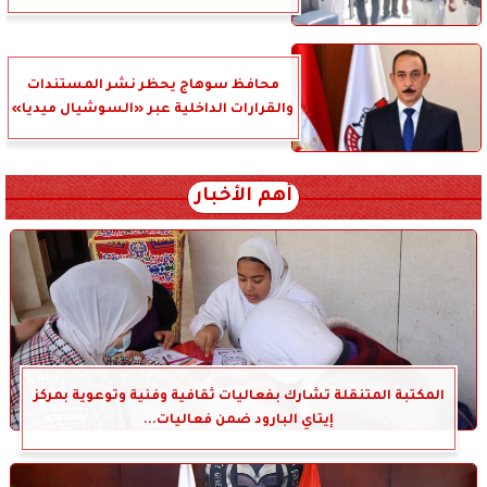
محافظ سوهاج يحظر نشر المستندات
والقرارات الداخلية عبر «السوشيال ميديا»
أهم الأخبار
المكتبة المتنقلة تشارك بفعاليات ثقافية وفنية وتوعوية بمركز
إيتاي البارود ضمن فعاليات...