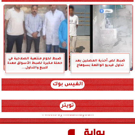
ضبط لحوم منتهية الصلاحية في
ضبط لص أحذية المصلين بعد
حملة مكبرة لضبط الأسواق معدة
تداول فيديو الواقعة بسوهاج
للبيع والتداول...
الفيس بوك
تويتر
Tweets by hwadithalyoum