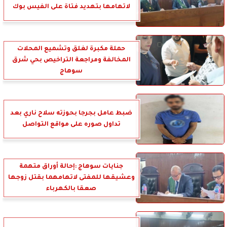
لاتهامها بتهديد فتاة على الفيس بوك
حملة مكبرة لغلق وتشميع المحلات
المخالفة ومراجعة التراخيص بحي شرق
سوهاج
ضبط عامل بجرجا بحوزته سلاح ناري بعد
تداول صوره على مواقع التواصل
جنايات سوهاج :إحالة أوراق متهمة
وعشيقها للمفتى لاتهامهما بقتل زوجها
صعقا بالكهرباء