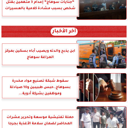
”جنايات سوهاج” إعدام 3 متهمين بقتل
شخص بسبب مشادة كلامية بالعسيرات
آخر الأخبار
ابن يذبح والدته ويصيب أباه بسكين بمركز
المراغة سوهاج
سقوط شبكة تصنيع مواد مخدرة
بسوهاج..حبس طبيبين و10 صيادلة
وموظفين بشركة أدوية...
حملة تفتيشية موسعة وتحرير عشرات
المحاضر لضمان سلامة الأغذية بجرجا