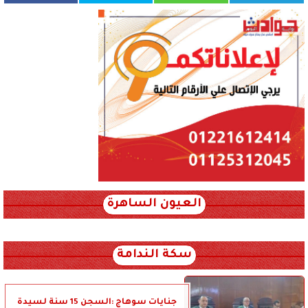
العيون الساهرة
xml_json/rss/~12.xml x0n not found
سكة الندامة
جنايات سوهاج :السجن 15 سنة لسيدة