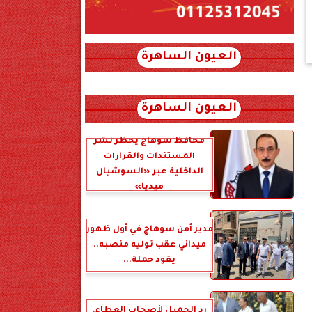
العيون الساهرة
xml_json/rss/~12.xml x0n not found
العيون الساهرة
محافظ سوهاج يحظر نشر
المستندات والقرارات
الداخلية عبر «السوشيال
ميديا»
مدير أمن سوهاج في أول ظهور
ميداني عقب توليه منصبه..
يقود حملة...
رد الجميل لأصحاب العطاء.