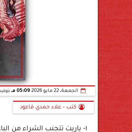
الجمعة، 22 مايو 2026
05:09 مـ
بتوقيت
كتب - علاء حمدي قاعود
١- ياريت تتجنب الشراء من ال