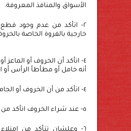
الأسواق والمنافذ المعروفة.
٢- اتأكد من عدم وجود قطع 
خارجية بالفروة الخاصة بالخرو
٤- اتأكد أن الخروف أو الماعز 
أنه خامل أو مطأطأ الرأس أو ال
٤- اتأكد من أن الخروف أو الجاموس قوائمه سليمة ولا يوجد عرجا ظاهراً.
٥- عند شراء الخروف اتأكد من أن صوفه ناعم الملمس ونظيف.
٦- وعلشان تتأكد من امتلا