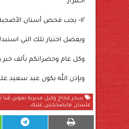
احمرار.
١٢- يجب فحص أسنان الأضحية
ويفضل اختيار تلك التي استبدلت
وكل عام وحضراتكم بألف خير 
وبإذن الله يكون عيد سعيد علين
سحر عجاج وكيل مديرية تموين قنا ت
علشان مايضحكش عليك