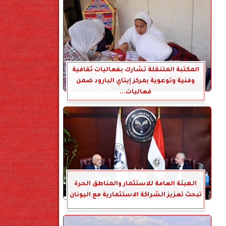
المكتبة المتنقلة تشارك بفعاليات ثقافية
وفنية وتوعوية بمركز إيتاي البارود ضمن
فعاليات...
الهيئة العامة للاستثمار والمناطق الحرة
تبحث تعزيز الشراكة الاستثمارية مع اليونان