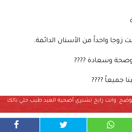
 زوجا واحداً من الأسنان الدائمة.
وصحة وسعادة ????
ا جميعاً ????
وضح :وانت رايح تشتري أضحية العيد طيب خلي بالك