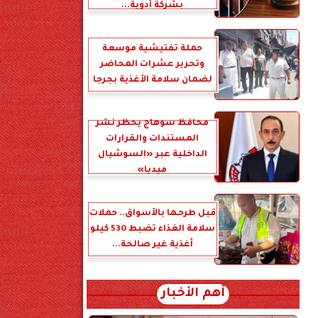
بشركة أدوية...
حملة تفتيشية موسعة
وتحرير عشرات المحاضر
لضمان سلامة الأغذية بجرجا
محافظ سوهاج يحظر نشر
المستندات والقرارات
الداخلية عبر «السوشيال
ميديا»
قبل طرحها بالأسواق.. حملات
سلامة الغذاء تضبط 530 كيلو
أغذية غير صالحة...
أهم الأخبار