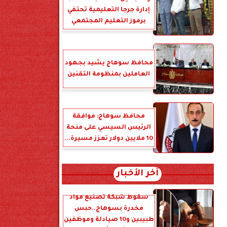
إدارة جرجا التعليمية تحتفي
برموز التعليم المجتمعي
محافظ سوهاج يشيد بجهود
العاملين بمنظومة التقنين
محافظ سوهاج: موافقة
الرئيس السيسي على منحة
10 ملايين دولار تعزز مسيرة...
آخر الأخبار
سقوط شبكة تصنيع مواد
مخدرة بسوهاج..حبس
طبيبين و10 صيادلة وموظفين