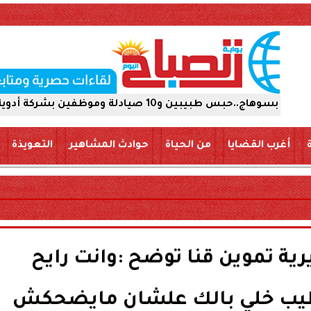
شركة أدوية 15 يومًا على ذمة التحقيقات
أغرب القضايا
من الحياة
حوادث المشاهير
التعويذة
ية تموين قنا توضح :وانت رايح
طيب خلي بالك علشان مايضحكش