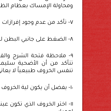
ومحاولة الإمساك بعظام الظ
٧- تأكد من عدم وجود إفرازات ظاهرة من الفم أو الأنف للأضحية .
٨- الضغط على جانبي البطن لمعرفة امتلاء الكرش من عدمه.
٩- ملاحظة فتحة الشرج والقو
تتأكد من أن الأضحية سليمة
تنفس الخروف طبيعياً لا يعان
١٠- يفضل أن يكون لية الخروف صغيرة أو متوسطة بالنسبة لحجم الخروف.
١١- اختر الخروف الذي تكون ع