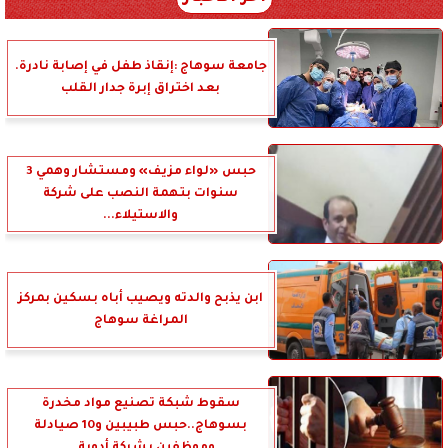
جامعة سوهاج :إنقاذ طفل في إصابة نادرة.
بعد اختراق إبرة جدار القلب
حبس «لواء مزيف» ومستشار وهمي 3
سنوات بتهمة النصب على شركة
والاستيلاء...
ابن يذبح والدته ويصيب أباه بسكين بمركز
المراغة سوهاج
سقوط شبكة تصنيع مواد مخدرة
بسوهاج..حبس طبيبين و10 صيادلة
وموظفين بشركة أدوية...