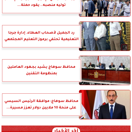
توليه منصبه.. يقود حملة...
رد الجميل لأصحاب العطاء. إدارة جرجا
التعليمية تحتفي برموز التعليم المجتمعي
محافظ سوهاج يشيد بجهود العاملين
بمنظومة التقنين
محافظ سوهاج: موافقة الرئيس السيسي
على منحة 10 ملايين دولار تعزز مسيرة...
آخر الأخبار