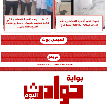
ضبط لحوم منتهية الصلاحية في
ضبط لص أحذية المصلين بعد
حملة مكبرة لضبط الأسواق معدة
تداول فيديو الواقعة بسوهاج
للبيع والتداول...
الفيس بوك
تويتر
Tweets by hwadithalyoum