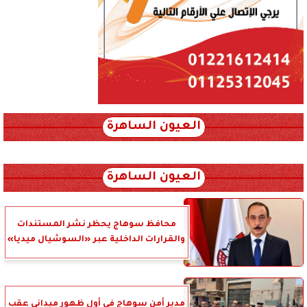
العيون الساهرة
xml_json/rss/~12.xml x0n not found
العيون الساهرة
محافظ سوهاج يحظر نشر المستندات
والقرارات الداخلية عبر «السوشيال ميديا»
مدير أمن سوهاج في أول ظهور ميداني عقب