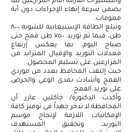
والتيسيرات اللازمة أمام المزارعين بما
يضمن سرعة إنهاء الإجراءات دون أية
معوقات.
وتبلغ الطاقة الإستيعابية للشونة ٨٠٠٠
طن، فيما تم توريد ٧٥٠٠ طن قمح حتى
صباح اليوم، بما يعكس إرتفاع
معدلات التوريد والإقبال المتزايد من
المزارعين على تسليم المحصول.
حيث إلتقت المحافظ بعدد من موردي
القمح وأشادت بمدي الوعي والحرص
على توريد القمح.
وأكدت الدكتورة/ جاكلين عازر أن
المحافظة لا تدخر جهداً في توفير كافة
الإمكانيات اللازمة لإنجاح موسم
التوريد، وتحقيق المستهدف