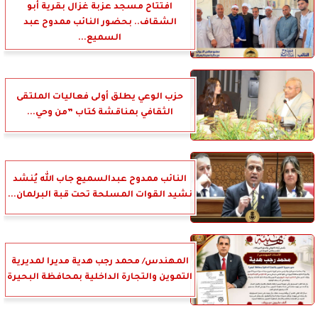
افتتاح مسجد عزبة غزال بقرية أبو
الشقاف.. بحضور النائب ممدوح عبد
السميع...
حزب الوعي يطلق أولى فعاليات الملتقى
الثقافي بمناقشة كتاب ”من وحي...
النائب ممدوح عبدالسميع جاب الله يُنشد
نشيد القوات المسلحة تحت قبة البرلمان...
المهندس/ محمد رجب هدية مديرا لمديرية
التموين والتجارة الداخلية بمحافظة البحيرة