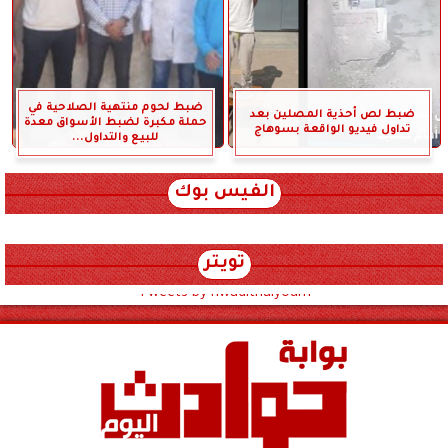
ضبط لحوم منتهية الصلاحية في
ضبط لص أحذية المصلين بعد
حملة مكبرة لضبط الأسواق معدة
تداول فيديو الواقعة بسوهاج
للبيع والتداول...
الفيس بوك
تويتر
Tweets by hwadithalyoum