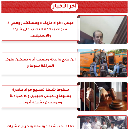
آخر الأخبار
حبس «لواء مزيف» ومستشار وهمي 3
سنوات بتهمة النصب على شركة
والاستيلاء...
ابن يذبح والدته ويصيب أباه بسكين بمركز
المراغة سوهاج
سقوط شبكة تصنيع مواد مخدرة
بسوهاج..حبس طبيبين و10 صيادلة
وموظفين بشركة أدوية...
حملة تفتيشية موسعة وتحرير عشرات