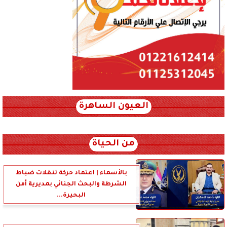
العيون الساهرة
xml_json/rss/~12.xml x0n not found
من الحياة
بالأسماء | اعتماد حركة تنقلات ضباط
الشرطة والبحث الجنائي بمديرية أمن
البحيرة...