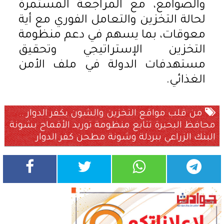
والصوامع، مع المراجعة المستمرة
لحالة التخزين والتعامل الفوري مع أية
معوقات، بما يسهم في دعم منظومة
التخزين الإستراتيجي وتحقيق
مستهدفات الدولة في ملف الأمن
الغذائي.
من قلب مواقع التخزين والشون بكفر الدوار ..
محافظ البحيرة تتابع منظومة توريد الأقماح بشونة
البنك الزراعي ببردلة وشونة مطحن كفر الدوار