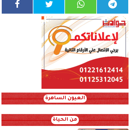
العيون الساهرة
xml_json/rss/~12.xml x0n not found
من الحياة