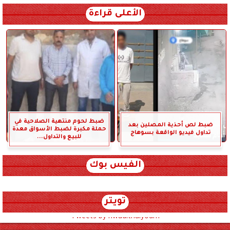
الأعلى قراءة
ضبط لحوم منتهية الصلاحية في
ضبط لص أحذية المصلين بعد
حملة مكبرة لضبط الأسواق معدة
تداول فيديو الواقعة بسوهاج
للبيع والتداول...
الفيس بوك
تويتر
Tweets by hwadithalyoum