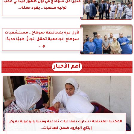
مدير أمن سوهاج في أول ظهور ميداني عقب
توليه منصبه.. يقود حملة...
لأول مرة بمحافظة سوهاج.. مستشفيات
سوهاج الجامعية تحقق إنجازًا طبيًا جديدًا
و...
أهم الأخبار
المكتبة المتنقلة تشارك بفعاليات ثقافية وفنية وتوعوية بمركز
إيتاي البارود ضمن فعاليات...