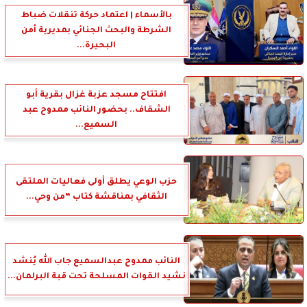
بالأسماء | اعتماد حركة تنقلات ضباط
الشرطة والبحث الجنائي بمديرية أمن
البحيرة...
افتتاح مسجد عزبة غزال بقرية أبو
الشقاف.. بحضور النائب ممدوح عبد
السميع...
حزب الوعي يطلق أولى فعاليات الملتقى
الثقافي بمناقشة كتاب ”من وحي...
النائب ممدوح عبدالسميع جاب الله يُنشد
نشيد القوات المسلحة تحت قبة البرلمان...