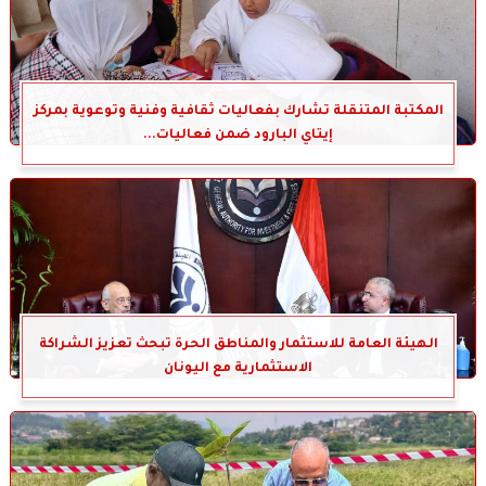
المكتبة المتنقلة تشارك بفعاليات ثقافية وفنية وتوعوية بمركز
إيتاي البارود ضمن فعاليات...
الهيئة العامة للاستثمار والمناطق الحرة تبحث تعزيز الشراكة
الاستثمارية مع اليونان