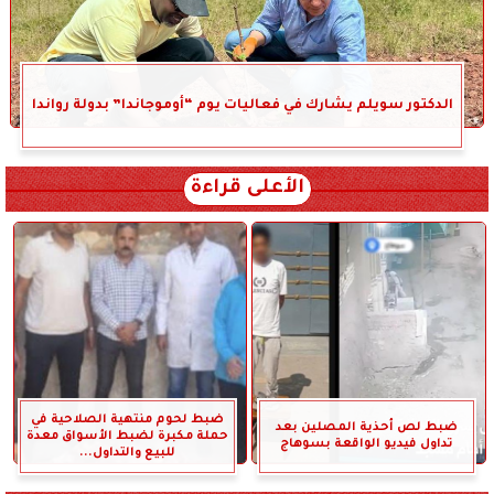
الدكتور سويلم يشارك في فعاليات يوم “أوموجاندا” بدولة رواندا
الأعلى قراءة
ضبط لحوم منتهية الصلاحية في
ضبط لص أحذية المصلين بعد
حملة مكبرة لضبط الأسواق معدة
تداول فيديو الواقعة بسوهاج
للبيع والتداول...