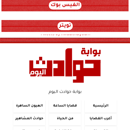
الفيس بوك
تويتر
Tweets by hwadithalyoum
بوابة حوادث اليوم
الرئيسية
قضايا الساعة
العيون الساهرة
أغرب القضايا
من الحياة
حوادث المشاهير