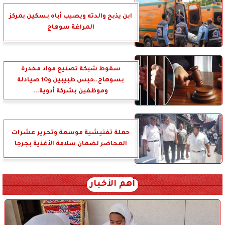
ابن يذبح والدته ويصيب أباه بسكين بمركز
المراغة سوهاج
سقوط شبكة تصنيع مواد مخدرة
بسوهاج..حبس طبيبين و10 صيادلة
وموظفين بشركة أدوية...
حملة تفتيشية موسعة وتحرير عشرات
المحاضر لضمان سلامة الأغذية بجرجا
أهم الأخبار