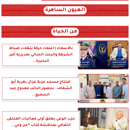
العيون الساهرة
xml_json/rss/~12.xml x0n not found
من الحياة
بالأسماء | اعتماد حركة تنقلات ضباط
الشرطة والبحث الجنائي بمديرية أمن
البحيرة...
افتتاح مسجد عزبة غزال بقرية أبو
الشقاف.. بحضور النائب ممدوح عبد
السميع...
حزب الوعي يطلق أولى فعاليات الملتقى
الثقافي بمناقشة كتاب ”من وحي...