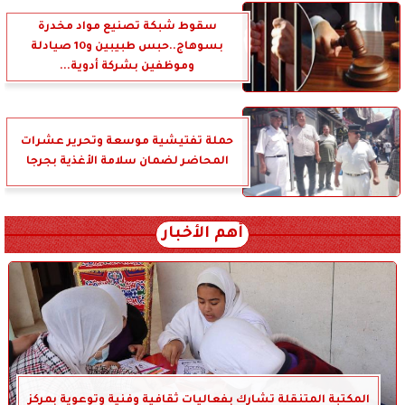
سقوط شبكة تصنيع مواد مخدرة
بسوهاج..حبس طبيبين و10 صيادلة
وموظفين بشركة أدوية...
حملة تفتيشية موسعة وتحرير عشرات
المحاضر لضمان سلامة الأغذية بجرجا
أهم الأخبار
المكتبة المتنقلة تشارك بفعاليات ثقافية وفنية وتوعوية بمركز