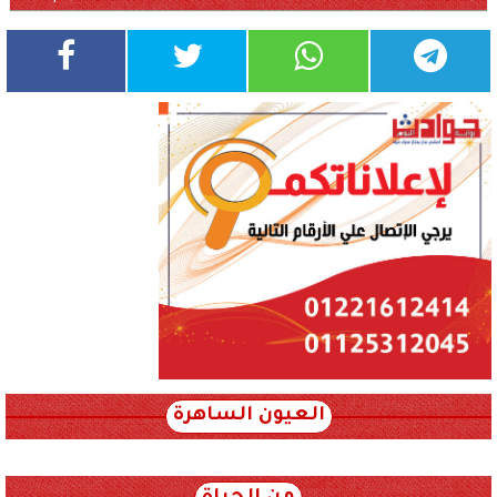
العيون الساهرة
xml_json/rss/~12.xml x0n not found