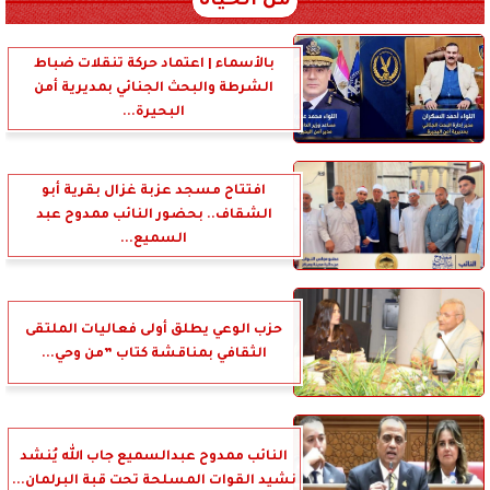
من الحياة
بالأسماء | اعتماد حركة تنقلات ضباط
الشرطة والبحث الجنائي بمديرية أمن
البحيرة...
افتتاح مسجد عزبة غزال بقرية أبو
الشقاف.. بحضور النائب ممدوح عبد
السميع...
حزب الوعي يطلق أولى فعاليات الملتقى
الثقافي بمناقشة كتاب ”من وحي...
النائب ممدوح عبدالسميع جاب الله يُنشد
نشيد القوات المسلحة تحت قبة البرلمان...