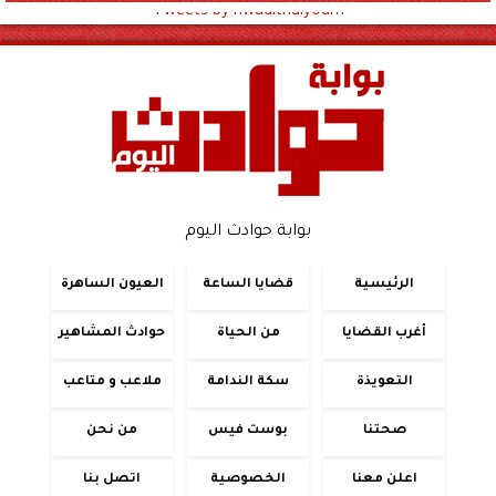
Tweets by hwadithalyoum
بوابة حوادث اليوم
الرئيسية
قضايا الساعة
العيون الساهرة
أغرب القضايا
من الحياة
حوادث المشاهير
التعويذة
سكة الندامة
ملاعب و متاعب
صحتنا
بوست فيس
من نحن
اعلن معنا
الخصوصية
اتصل بنا