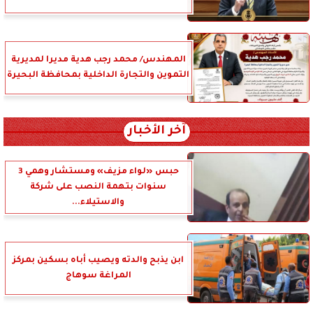
المهندس/ محمد رجب هدية مديرا لمديرية
التموين والتجارة الداخلية بمحافظة البحيرة
آخر الأخبار
حبس «لواء مزيف» ومستشار وهمي 3
سنوات بتهمة النصب على شركة
والاستيلاء...
ابن يذبح والدته ويصيب أباه بسكين بمركز
المراغة سوهاج