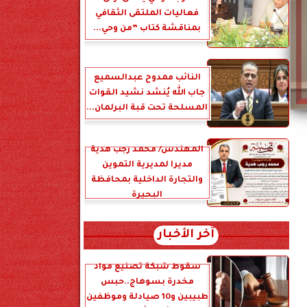
فعاليات الملتقى الثقافي
بمناقشة كتاب ”من وحي...
النائب ممدوح عبدالسميع
جاب الله يُنشد نشيد القوات
المسلحة تحت قبة البرلمان...
المهندس/ محمد رجب هدية
مديرا لمديرية التموين
والتجارة الداخلية بمحافظة
البحيرة
آخر الأخبار
سقوط شبكة تصنيع مواد
مخدرة بسوهاج..حبس
طبيبين و10 صيادلة وموظفين