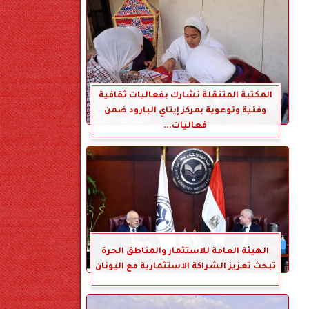
المكتبة المتنقلة تشارك بفعاليات ثقافية
وفنية وتوعوية بمركز إيتاي البارود ضمن
فعاليات...
الهيئة العامة للاستثمار والمناطق الحرة
تبحث تعزيز الشراكة الاستثمارية مع اليونان