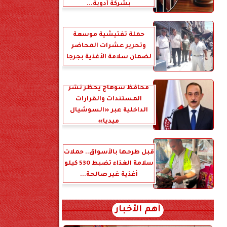
بشركة أدوية...
حملة تفتيشية موسعة
وتحرير عشرات المحاضر
لضمان سلامة الأغذية بجرجا
محافظ سوهاج يحظر نشر
المستندات والقرارات
الداخلية عبر «السوشيال
ميديا»
قبل طرحها بالأسواق.. حملات
سلامة الغذاء تضبط 530 كيلو
أغذية غير صالحة...
أهم الأخبار