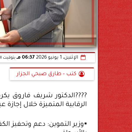
الإثنين، 1 يونيو 2026
06:37 مـ
بتوقيت ال
كتب - طارق صبحي الجزار
????الدكتور شريف فاروق يكرم
الرقابية المتميزة خلال إجازة ع
▪️وزير التموين: دعم وتحفيز الك