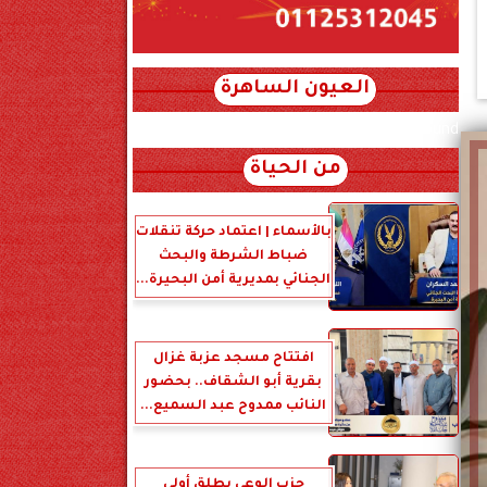
العيون الساهرة
xml_json/rss/~12.xml x0n not found
من الحياة
بالأسماء | اعتماد حركة تنقلات
ضباط الشرطة والبحث
الجنائي بمديرية أمن البحيرة...
افتتاح مسجد عزبة غزال
بقرية أبو الشقاف.. بحضور
النائب ممدوح عبد السميع...
حزب الوعي يطلق أولى