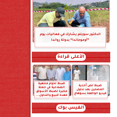
الدكتور سويلم يشارك في فعاليات يوم
“أوموجاندا” بدولة رواندا
الأعلى قراءة
ضبط لحوم منتهية
ضبط لص أحذية
الصلاحية في حملة
المصلين بعد تداول
مكبرة لضبط الأسواق
فيديو الواقعة بسوهاج
معدة للبيع والتداول...
الفيس بوك