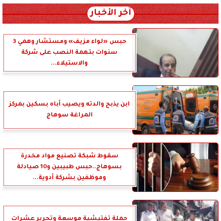
آخر الأخبار
حبس «لواء مزيف» ومستشار وهمي 3
سنوات بتهمة النصب على شركة
والاستيلاء...
ابن يذبح والدته ويصيب أباه بسكين بمركز
المراغة سوهاج
سقوط شبكة تصنيع مواد مخدرة
بسوهاج..حبس طبيبين و10 صيادلة
وموظفين بشركة أدوية...
حملة تفتيشية موسعة وتحرير عشرات