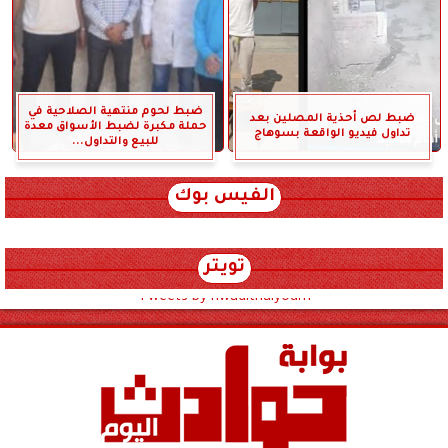
ضبط لحوم منتهية الصلاحية في
ضبط لص أحذية المصلين بعد
حملة مكبرة لضبط الأسواق معدة
تداول فيديو الواقعة بسوهاج
للبيع والتداول...
الفيس بوك
تويتر
Tweets by hwadithalyoum