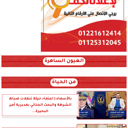
العيون الساهرة
xml_json/rss/~12.xml x0n not found
من الحياة
بالأسماء | اعتماد حركة تنقلات ضباط
الشرطة والبحث الجنائي بمديرية أمن
البحيرة...