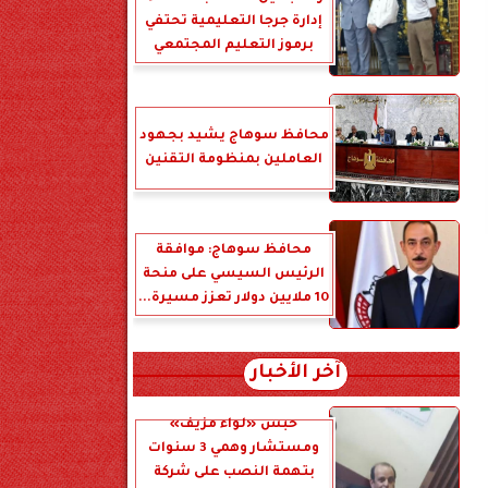
إدارة جرجا التعليمية تحتفي
برموز التعليم المجتمعي
محافظ سوهاج يشيد بجهود
العاملين بمنظومة التقنين
محافظ سوهاج: موافقة
الرئيس السيسي على منحة
10 ملايين دولار تعزز مسيرة...
آخر الأخبار
حبس «لواء مزيف»
ومستشار وهمي 3 سنوات
بتهمة النصب على شركة