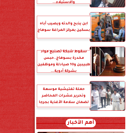
والاستيلاء...
ابن يذبح والدته ويصيب أباه
بسكين بمركز المراغة سوهاج
سقوط شبكة تصنيع مواد
مخدرة بسوهاج..حبس
طبيبين و10 صيادلة وموظفين
بشركة أدوية...
حملة تفتيشية موسعة
وتحرير عشرات المحاضر
لضمان سلامة الأغذية بجرجا
أهم الأخبار