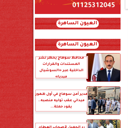
العيون الساهرة
xml_json/rss/~12.xml x0n not found
العيون الساهرة
محافظ سوهاج يحظر نشر
المستندات والقرارات
الداخلية عبر «السوشيال
ميديا»
مدير أمن سوهاج في أول ظهور
ميداني عقب توليه منصبه..
يقود حملة...
رد الجميل لأصحاب العطاء.