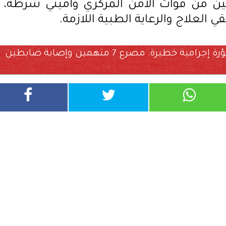
 من قوات الأمن المركزي وأميني شرطة،
العلاج والرعاية الطبية اللازمة.
الأجهزة الأمنية في قنا توجه ضربة لبؤرة إجرامية خطيرة: مصرع 7 متهمين وإصابة ضابطين