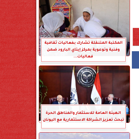
المكتبة المتنقلة تشارك بفعاليات ثقافية
وفنية وتوعوية بمركز إيتاي البارود ضمن
فعاليات...
الهيئة العامة للاستثمار والمناطق الحرة
تبحث تعزيز الشراكة الاستثمارية مع اليونان