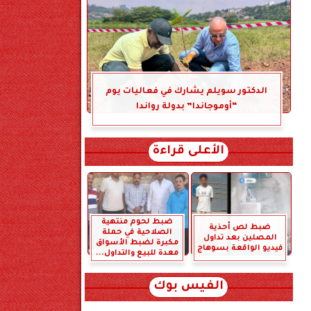
الدكتور سويلم يشارك في فعاليات يوم
“أوموجاندا” بدولة رواندا
الأعلى قراءة
ضبط لحوم منتهية
ضبط لص أحذية
الصلاحية في حملة
المصلين بعد تداول
مكبرة لضبط الأسواق
فيديو الواقعة بسوهاج
معدة للبيع والتداول...
الفيس بوك