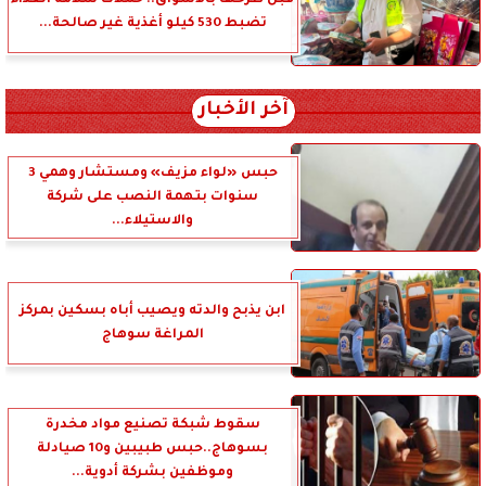
تضبط 530 كيلو أغذية غير صالحة...
آخر الأخبار
حبس «لواء مزيف» ومستشار وهمي 3
سنوات بتهمة النصب على شركة
والاستيلاء...
ابن يذبح والدته ويصيب أباه بسكين بمركز
المراغة سوهاج
سقوط شبكة تصنيع مواد مخدرة
بسوهاج..حبس طبيبين و10 صيادلة
وموظفين بشركة أدوية...