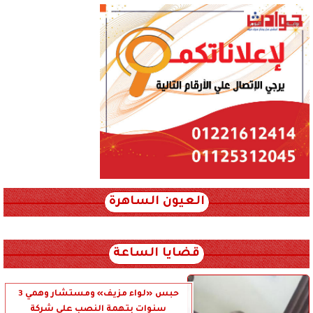
العيون الساهرة
xml_json/rss/~12.xml x0n not found
قضايا الساعة
حبس «لواء مزيف» ومستشار وهمي 3
سنوات بتهمة النصب على شركة