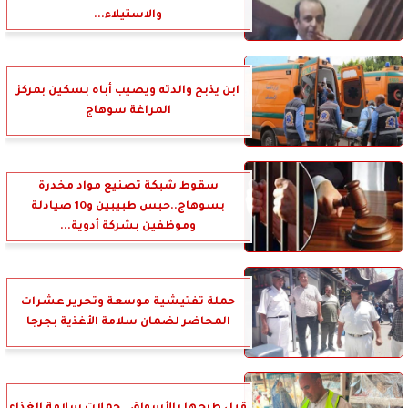
والاستيلاء...
ابن يذبح والدته ويصيب أباه بسكين بمركز
المراغة سوهاج
سقوط شبكة تصنيع مواد مخدرة
بسوهاج..حبس طبيبين و10 صيادلة
وموظفين بشركة أدوية...
حملة تفتيشية موسعة وتحرير عشرات
المحاضر لضمان سلامة الأغذية بجرجا
قبل طرحها بالأسواق.. حملات سلامة الغذاء