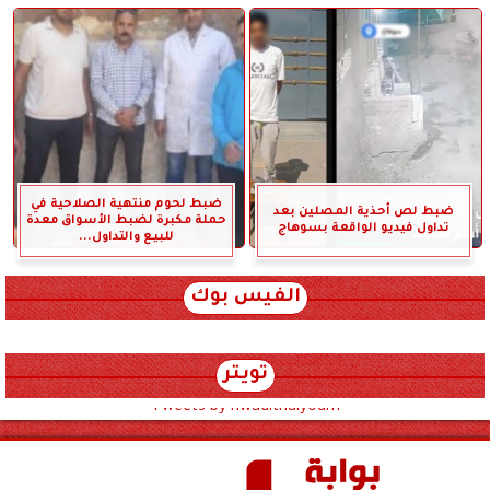
ضبط لحوم منتهية الصلاحية في
ضبط لص أحذية المصلين بعد
حملة مكبرة لضبط الأسواق معدة
تداول فيديو الواقعة بسوهاج
للبيع والتداول...
الفيس بوك
تويتر
Tweets by hwadithalyoum