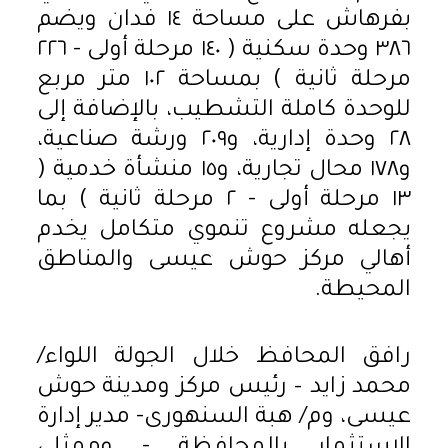
بفرهاش على مساحة ١٤ فدان ويضم
٣٨٦ وحدة سكنية ( ١٤٠ مرحلة أولى - ٢٢٦
مرحلة ثانية ) بمساحة ١٠٢ متر مربع
للوحدة كاملة التشطيب، بالإضافة إلى
٢٨ وحدة إدارية، و٢٠٩ ورشة صناعية،
و١٧٨ محال تجارية، و١٥ منشأة خدمية (
١٣ مرحلة أولى - ٢ مرحلة ثانية ) بما
يجعله مشروع تنموي متكامل يخدم
أهالي مركز حوش عيسى والمناطق
المحيطة.
رافق المحافظ خلال الجولة اللواء/
محمد زايد – رئيس مركز ومدينة حوش
عيسى، وم/ هبة السنهورى- مدير إدارة