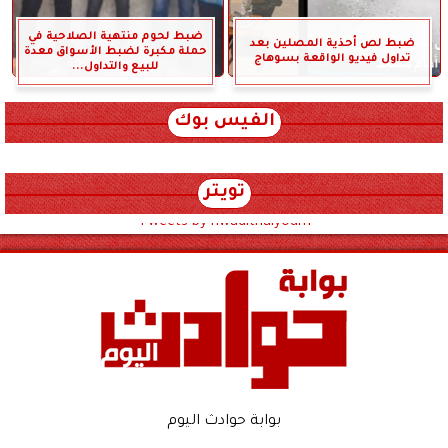
ضبط لحوم منتهية الصلاحية في
ضبط لص أحذية المصلين بعد
حملة مكبرة لضبط الأسواق معدة
تداول فيديو الواقعة بسوهاج
للبيع والتداول...
الفيس بوك
تويتر
Tweets by hwadithalyoum
بوابة حوادث اليوم