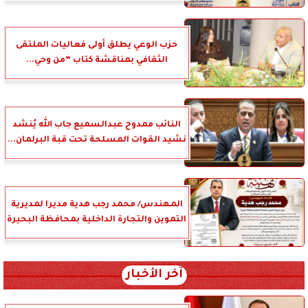
حزب الوعي يطلق أولى فعاليات الملتقى
الثقافي بمناقشة كتاب ”من وحي...
النائب ممدوح عبدالسميع جاب الله يُنشد
نشيد القوات المسلحة تحت قبة البرلمان...
المهندس/ محمد رجب هدية مديرا لمديرية
التموين والتجارة الداخلية بمحافظة البحيرة
آخر الأخبار