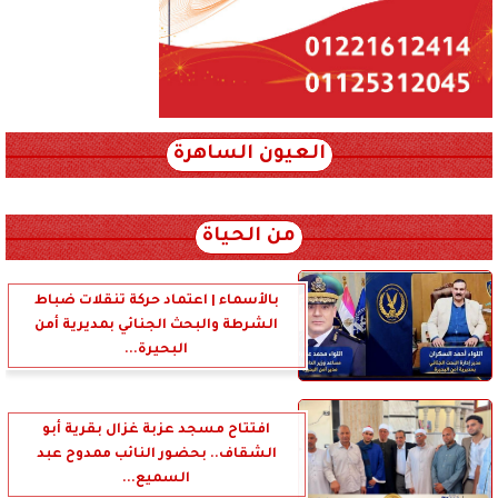
العيون الساهرة
xml_json/rss/~12.xml x0n not found
من الحياة
بالأسماء | اعتماد حركة تنقلات ضباط
الشرطة والبحث الجنائي بمديرية أمن
البحيرة...
افتتاح مسجد عزبة غزال بقرية أبو
الشقاف.. بحضور النائب ممدوح عبد
السميع...