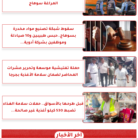
المراغة سوهاج
سقوط شبكة تصنيع مواد مخدرة
بسوهاج..حبس طبيبين و10 صيادلة
وموظفين بشركة أدوية...
حملة تفتيشية موسعة وتحرير عشرات
المحاضر لضمان سلامة الأغذية بجرجا
قبل طرحها بالأسواق.. حملات سلامة الغذاء
تضبط 530 كيلو أغذية غير صالحة...
آخر الأخبار