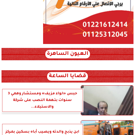
العيون الساهرة
xml_json/rss/~12.xml x0n not found
قضايا الساعة
حبس «لواء مزيف» ومستشار وهمي 3
سنوات بتهمة النصب على شركة
والاستيلاء...
ابن يذبح والدته ويصيب أباه بسكين بمركز