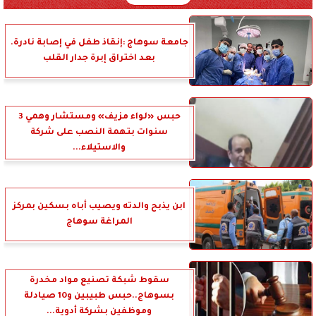
جامعة سوهاج :إنقاذ طفل في إصابة نادرة.
بعد اختراق إبرة جدار القلب
حبس «لواء مزيف» ومستشار وهمي 3
سنوات بتهمة النصب على شركة
والاستيلاء...
ابن يذبح والدته ويصيب أباه بسكين بمركز
المراغة سوهاج
سقوط شبكة تصنيع مواد مخدرة
بسوهاج..حبس طبيبين و10 صيادلة
وموظفين بشركة أدوية...