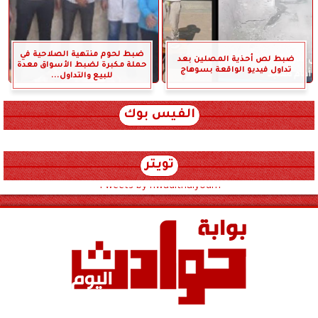
ضبط لحوم منتهية الصلاحية في
ضبط لص أحذية المصلين بعد
حملة مكبرة لضبط الأسواق معدة
تداول فيديو الواقعة بسوهاج
للبيع والتداول...
الفيس بوك
تويتر
Tweets by hwadithalyoum