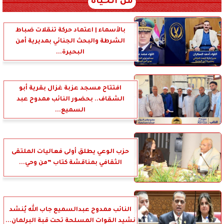
من الحياة
بالأسماء | اعتماد حركة تنقلات ضباط
الشرطة والبحث الجنائي بمديرية أمن
البحيرة...
افتتاح مسجد عزبة غزال بقرية أبو
الشقاف.. بحضور النائب ممدوح عبد
السميع...
حزب الوعي يطلق أولى فعاليات الملتقى
الثقافي بمناقشة كتاب ”من وحي...
النائب ممدوح عبدالسميع جاب الله يُنشد
نشيد القوات المسلحة تحت قبة البرلمان...