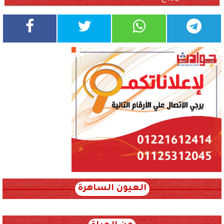
العيون الساهرة
xml_json/rss/~12.xml x0n not found