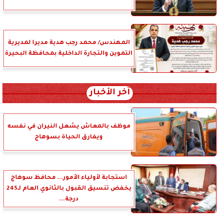
المهندس/ محمد رجب هدية مديرا لمديرية
التموين والتجارة الداخلية بمحافظة البحيرة
آخر الأخبار
موظف بالمعاش يشعل النيران في نفسه
ويفارق الحياة بسوهاج
استجابة لأولياء الأمور... محافظ سوهاج
يخفض تنسيق القبول بالثانوي العام لـ245
درجة...