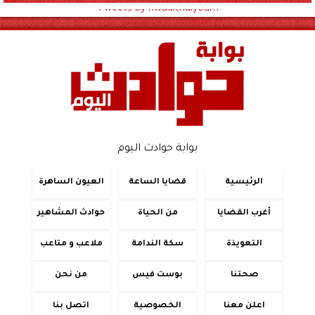
Tweets by hwadithalyoum
بوابة حوادث اليوم
الرئيسية
قضايا الساعة
العيون الساهرة
أغرب القضايا
من الحياة
حوادث المشاهير
التعويذة
سكة الندامة
ملاعب و متاعب
صحتنا
بوست فيس
من نحن
اعلن معنا
الخصوصية
اتصل بنا