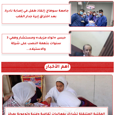
جامعة سوهاج :إنقاذ طفل في إصابة نادرة.
بعد اختراق إبرة جدار القلب
حبس «لواء مزيف» ومستشار وهمي 3
سنوات بتهمة النصب على شركة
والاستيلاء...
أهم الأخبار
المكتبة المتنقلة تشارك بفعاليات ثقافية وفنية وتوعوية بمركز