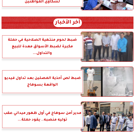
لشكاوى المواطنين
آخر الأخبار
ضبط لحوم منتهية الصلاحية في حملة
مكبرة لضبط الأسواق معدة للبيع
والتداول...
ضبط لص أحذية المصلين بعد تداول فيديو
الواقعة بسوهاج
مدير أمن سوهاج في أول ظهور ميداني عقب
توليه منصبه.. يقود حملة...