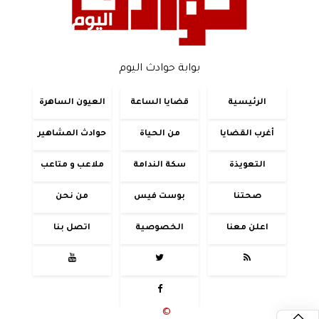
بوابة حوادث اليوم
الرئيسية
قضايا الساعة
العيون الساهرة
أغرب القضايا
من الحياة
حوادث المشاهير
التعويذة
سكة الندامة
ملاعب و متاعب
صحتنا
بوست فيس
من نحن
اعلن معنا
الخصوصية
اتصل بنا




جميع الحقوق محفوظة
©
2020 - 2026 - حوادث اليوم