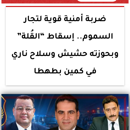
ضربة أمنية قوية لتجار
السموم.. إسقاط “القُلة”
وبحوزته حشيش وسلاح ناري
في كمين بطهطا