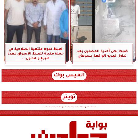
ضبط لحوم منتهية الصلاحية في
ضبط لص أحذية المصلين بعد
حملة مكبرة لضبط الأسواق معدة
تداول فيديو الواقعة بسوهاج
للبيع والتداول...
الفيس بوك
تويتر
Tweets by hwadithalyoum