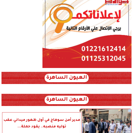
العيون الساهرة
xml_json/rss/~12.xml x0n not found
العيون الساهرة
مدير أمن سوهاج في أول ظهور ميداني عقب
توليه منصبه.. يقود حملة...