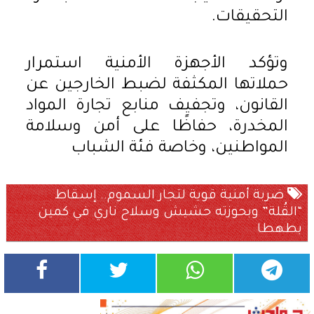
التحقيقات.
وتؤكد الأجهزة الأمنية استمرار
حملاتها المكثفة لضبط الخارجين عن
القانون، وتجفيف منابع تجارة المواد
المخدرة، حفاظًا على أمن وسلامة
المواطنين، وخاصة فئة الشباب
ضربة أمنية قوية لتجار السموم.. إسقاط
“القُلة” وبحوزته حشيش وسلاح ناري في كمين
بطهطا