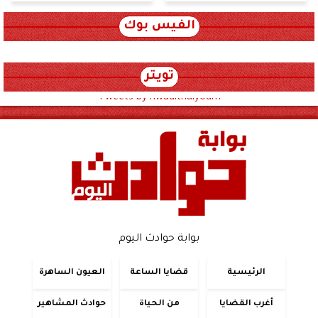
الفيس بوك
تويتر
Tweets by hwadithalyoum
بوابة حوادث اليوم
الرئيسية
قضايا الساعة
العيون الساهرة
أغرب القضايا
من الحياة
حوادث المشاهير