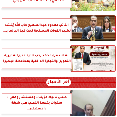
الثقافي بمناقشة كتاب ”من وحي...
النائب ممدوح عبدالسميع جاب الله يُنشد
نشيد القوات المسلحة تحت قبة البرلمان...
المهندس/ محمد رجب هدية مديرا لمديرية
التموين والتجارة الداخلية بمحافظة البحيرة
آخر الأخبار
حبس «لواء مزيف» ومستشار وهمي 3
سنوات بتهمة النصب على شركة
والاستيلاء...