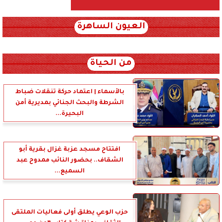
العيون الساهرة
xml_json/rss/~12.xml x0n not found
من الحياة
بالأسماء | اعتماد حركة تنقلات ضباط
الشرطة والبحث الجنائي بمديرية أمن
البحيرة...
افتتاح مسجد عزبة غزال بقرية أبو
الشقاف.. بحضور النائب ممدوح عبد
السميع...
حزب الوعي يطلق أولى فعاليات الملتقى