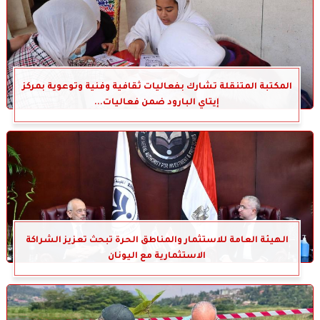
المكتبة المتنقلة تشارك بفعاليات ثقافية وفنية وتوعوية بمركز
إيتاي البارود ضمن فعاليات...
الهيئة العامة للاستثمار والمناطق الحرة تبحث تعزيز الشراكة
الاستثمارية مع اليونان