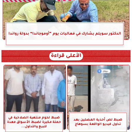
الدكتور سويلم يشارك في فعاليات يوم “أوموجاندا” بدولة رواندا
الأعلى قراءة
ضبط لحوم منتهية الصلاحية في
ضبط لص أحذية المصلين بعد
حملة مكبرة لضبط الأسواق معدة
تداول فيديو الواقعة بسوهاج
للبيع والتداول...