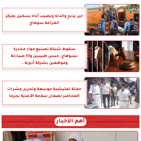
ابن يذبح والدته ويصيب أباه بسكين بمركز
المراغة سوهاج
سقوط شبكة تصنيع مواد مخدرة
بسوهاج..حبس طبيبين و10 صيادلة
وموظفين بشركة أدوية...
حملة تفتيشية موسعة وتحرير عشرات
المحاضر لضمان سلامة الأغذية بجرجا
أهم الأخبار