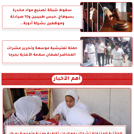
سقوط شبكة تصنيع مواد مخدرة
بسوهاج..حبس طبيبين و10 صيادلة
وموظفين بشركة أدوية...
حملة تفتيشية موسعة وتحرير عشرات
المحاضر لضمان سلامة الأغذية بجرجا
أهم الأخبار
المكتبة المتنقلة تشارك بفعاليات ثقافية وفنية وتوعوية بمركز