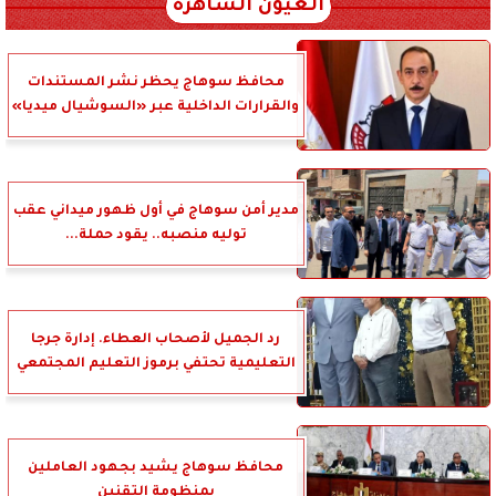
العيون الساهرة
محافظ سوهاج يحظر نشر المستندات
والقرارات الداخلية عبر «السوشيال ميديا»
مدير أمن سوهاج في أول ظهور ميداني عقب
توليه منصبه.. يقود حملة...
رد الجميل لأصحاب العطاء. إدارة جرجا
التعليمية تحتفي برموز التعليم المجتمعي
محافظ سوهاج يشيد بجهود العاملين
بمنظومة التقنين