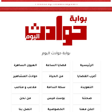
Tweets by hwadithalyoum
بوابة حوادث اليوم
الرئيسية
قضايا الساعة
العيون الساهرة
أغرب القضايا
من الحياة
حوادث المشاهير
التعويذة
سكة الندامة
ملاعب و متاعب
صحتنا
بوست فيس
من نحن
اعلن معنا
الخصوصية
اتصل بنا