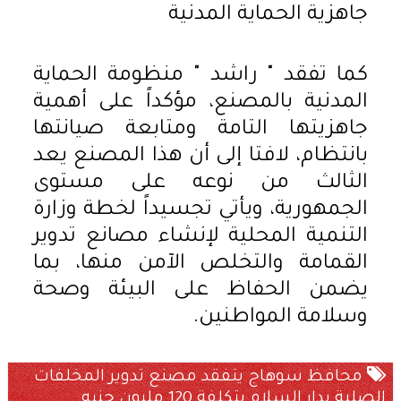
جاهزية الحماية المدنية
كما تفقد " راشد " منظومة الحماية
المدنية بالمصنع، مؤكداً على أهمية
جاهزيتها التامة ومتابعة صيانتها
بانتظام، لافتا إلى أن هذا المصنع يعد
الثالث من نوعه على مستوى
الجمهورية، ويأتي تجسيداً لخطة وزارة
التنمية المحلية لإنشاء مصانع تدوير
القمامة والتخلص الآمن منها، بما
يضمن الحفاظ على البيئة وصحة
وسلامة المواطنين.
محافظ سوهاج يتفقد مصنع تدوير المخلفات
الصلبة بدار السلام بتكلفة 120 مليون جنيه