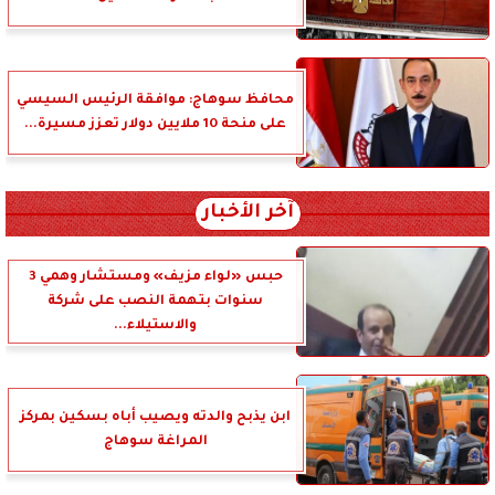
محافظ سوهاج: موافقة الرئيس السيسي
على منحة 10 ملايين دولار تعزز مسيرة...
آخر الأخبار
حبس «لواء مزيف» ومستشار وهمي 3
سنوات بتهمة النصب على شركة
والاستيلاء...
ابن يذبح والدته ويصيب أباه بسكين بمركز
المراغة سوهاج