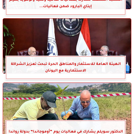
إيتاي البارود ضمن فعاليات...
الهيئة العامة للاستثمار والمناطق الحرة تبحث تعزيز الشراكة
الاستثمارية مع اليونان
الدكتور سويلم يشارك في فعاليات يوم “أوموجاندا” بدولة رواندا