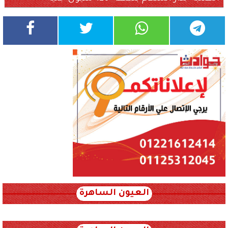
العيون الساهرة
xml_json/rss/~12.xml x0n not found