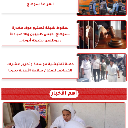
المراغة سوهاج
سقوط شبكة تصنيع مواد مخدرة
بسوهاج..حبس طبيبين و10 صيادلة
وموظفين بشركة أدوية...
حملة تفتيشية موسعة وتحرير عشرات
المحاضر لضمان سلامة الأغذية بجرجا
أهم الأخبار