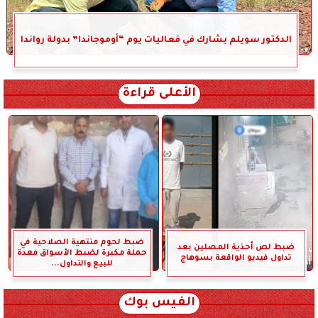
الدكتور سويلم يشارك في فعاليات يوم “أوموجاندا” بدولة رواندا
الأعلى قراءة
ضبط لحوم منتهية الصلاحية في
ضبط لص أحذية المصلين بعد
حملة مكبرة لضبط الأسواق معدة
تداول فيديو الواقعة بسوهاج
للبيع والتداول...
الفيس بوك