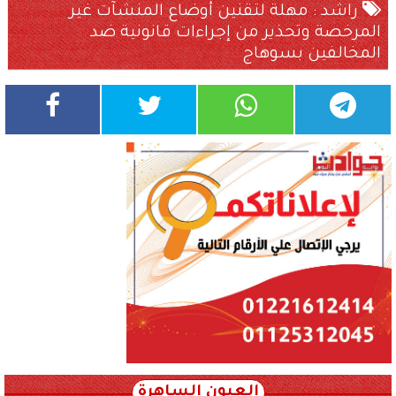
راشد : مهلة لتقنين أوضاع المنشآت غير
المرخصة وتحذير من إجراءات قانونية ضد
المخالفين بسوهاج
العيون الساهرة