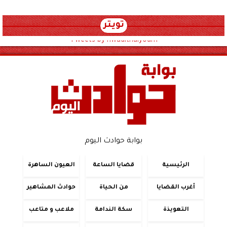
تويتر
Tweets by hwadithalyoum
بوابة حوادث اليوم
الرئيسية
قضايا الساعة
العيون الساهرة
أغرب القضايا
من الحياة
حوادث المشاهير
التعويذة
سكة الندامة
ملاعب و متاعب