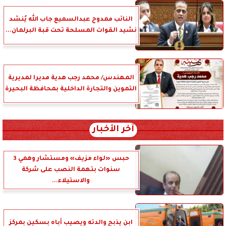
النائب ممدوح عبدالسميع جاب الله يُنشد
نشيد القوات المسلحة تحت قبة البرلمان...
المهندس/ محمد رجب هدية مديرا لمديرية
التموين والتجارة الداخلية بمحافظة البحيرة
آخر الأخبار
حبس «لواء مزيف» ومستشار وهمي 3
سنوات بتهمة النصب على شركة
والاستيلاء...
ابن يذبح والدته ويصيب أباه بسكين بمركز