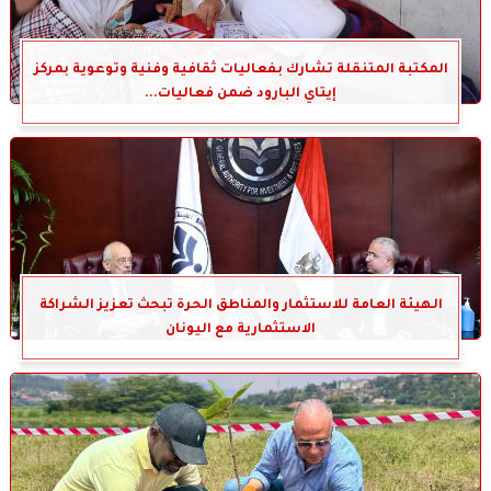
المكتبة المتنقلة تشارك بفعاليات ثقافية وفنية وتوعوية بمركز
إيتاي البارود ضمن فعاليات...
الهيئة العامة للاستثمار والمناطق الحرة تبحث تعزيز الشراكة
الاستثمارية مع اليونان