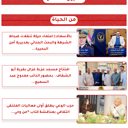
xml_json/rss/~12.xml x0n not found
من الحياة
بالأسماء | اعتماد حركة تنقلات ضباط
الشرطة والبحث الجنائي بمديرية أمن
البحيرة...
افتتاح مسجد عزبة غزال بقرية أبو
الشقاف.. بحضور النائب ممدوح عبد
السميع...
حزب الوعي يطلق أولى فعاليات الملتقى
الثقافي بمناقشة كتاب ”من وحي...